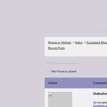
<p>Go 
Return to Website
Index
Acclaimed Mus
>
>
Recent Posts
Music, music, music...
This Forum is Locked
Author
Comment
Onthullin
Op het gebi
Gootsteen z