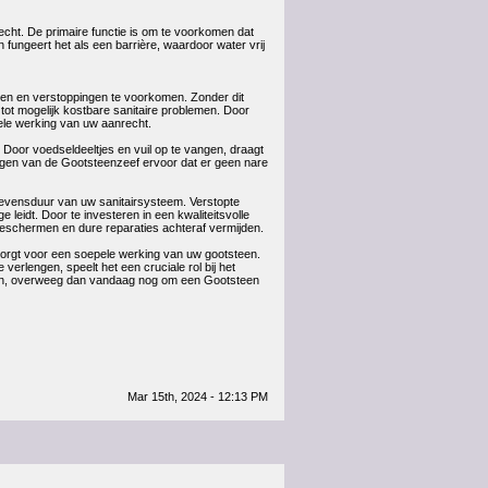
cht. De primaire functie is om te voorkomen dat
ungeert het als een barrière, waardoor water vrij
en en verstoppingen te voorkomen. Zonder dit
tot mogelijk kostbare sanitaire problemen. Door
pele werking van uw aanrecht.
 Door voedseldeeltjes en vuil op te vangen, draagt
nigen van de Gootsteenzeef ervoor dat er geen nare
levensduur van uw sanitairsysteem. Verstopte
e leidt. Door te investeren in een kwaliteitsvolle
beschermen en dure reparaties achteraf vermijden.
zorgt voor een soepele werking van uw gootsteen.
rlengen, speelt het een cruciale rol bij het
aan, overweeg dan vandaag nog om een Gootsteen
Mar 15th, 2024 - 12:13 PM