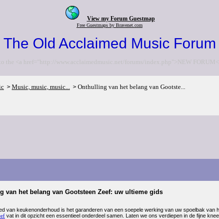
View my Forum Guestmap
Free Guestmaps by Bravenet.com
The Old Acclaimed Music Forum
to the <a href="http://www.acclaimedmusic.net/forums/index.php">NEW FORUM<
ic
Music, music, music...
Onthulling van het belang van Gootste...
>
>
g van het belang van Gootsteen Zeef: uw ultieme gids
ed van keukenonderhoud is het garanderen van een soepele werking van uw spoelbak van he
eef
vat in dit opzicht een essentieel onderdeel samen. Laten we ons verdiepen in de fijne kn