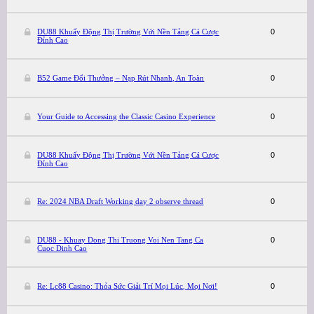
DU88 Khuấy Động Thị Trường Với Nền Tảng Cá Cược
0
Đỉnh Cao
B52 Game Đổi Thưởng – Nạp Rút Nhanh, An Toàn
0
Your Guide to Accessing the Classic Casino Experience
0
DU88 Khuấy Động Thị Trường Với Nền Tảng Cá Cược
0
Đỉnh Cao
Re: 2024 NBA Draft Working day 2 observe thread
0
DU88 - Khuay Dong Thi Truong Voi Nen Tang Ca
0
Cuoc Dinh Cao
Re: Lc88 Casino: Thỏa Sức Giải Trí Mọi Lúc, Mọi Nơi!
0