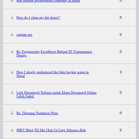
best website development company in dubai
0
How do I clean my hip brace?
0
captain seo
0
Re: Engineering Excellence Behind ZF Transmission
0
Design
How I slowly understood the bike buying scene in
0
Nepal
Link Dewatogel Terbaru untuk Akses Dewatogel Online
0
Lebih Stabil
Re: Thermen Notdienst Wien
0
9BET Bùng Nổ Sân Chơi Cá Cược Siêuuuu đỉnh
0