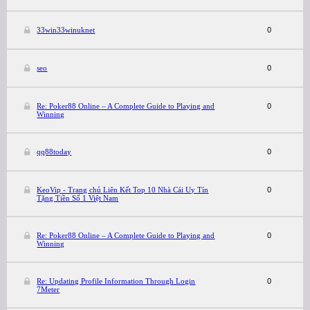
33win33winuknet
0
seo
0
Re: Poker88 Online – A Complete Guide to Playing and
0
Winning
qq88today
0
KeoVip - Trang chủ Liên Kết Top 10 Nhà Cái Uy Tín
0
Tặng Tiền Số 1 Việt Nam
Re: Poker88 Online – A Complete Guide to Playing and
0
Winning
Re: Updating Profile Information Through Login
0
7Meter