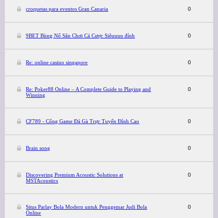
croquetas para eventos Gran Canaria
0
9BET Bùng Nổ Sân Chơi Cá Cược Siêuuuu đỉnh
0
Re: online casino singapore
0
Re: Poker88 Online – A Complete Guide to Playing and
0
Winning
CF789 - Cổng Game Đá Gà Trực Tuyến Đỉnh Cao
0
Brain song
0
Discovering Premium Acoustic Solutions at
0
MSTAcoustics
Situs Parlay Bola Modern untuk Penggemar Judi Bola
0
Online