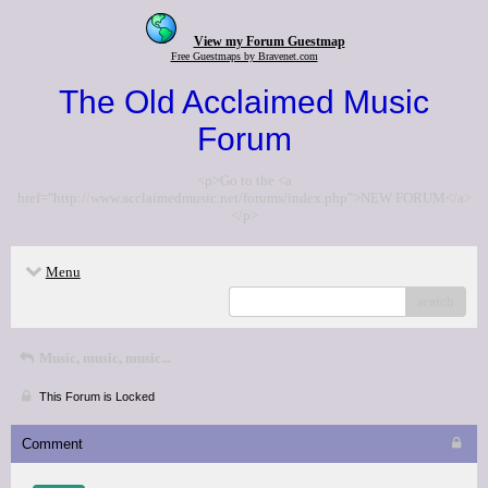
View my Forum Guestmap
Free Guestmaps by Bravenet.com
The Old Acclaimed Music
Forum
<p>Go to the <a
href="http://www.acclaimedmusic.net/forums/index.php">NEW FORUM</a>
</p>
Menu
search
Music, music, music...
This Forum is Locked
Comment