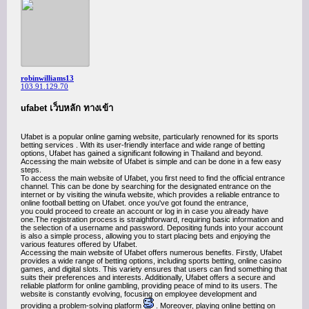
robinwilliams13
103.91.129.70
ufabet เว็บหลัก ทางเข้า
Ufabet is a popular online gaming website, particularly renowned for its sports
betting services . With its user-friendly interface and wide range of betting
options, Ufabet has gained a significant following in Thailand and beyond.
Accessing the main website of Ufabet is simple and can be done in a few easy
steps.
To access the main website of Ufabet, you first need to find the official entrance
channel. This can be done by searching for the designated entrance on the
internet or by visiting the winufa website, which provides a reliable entrance to
online football betting on Ufabet. once you've got found the entrance,
you could proceed to create an account or log in in case you already have
one.The registration process is straightforward, requiring basic information and
the selection of a username and password. Depositing funds into your account
is also a simple process, allowing you to start placing bets and enjoying the
various features offered by Ufabet.
Accessing the main website of Ufabet offers numerous benefits. Firstly, Ufabet
provides a wide range of betting options, including sports betting, online casino
games, and digital slots. This variety ensures that users can find something that
suits their preferences and interests. Additionally, Ufabet offers a secure and
reliable platform for online gambling, providing peace of mind to its users. The
website is constantly evolving, focusing on employee development and
providing a problem-solving platform
. Moreover, playing online betting on