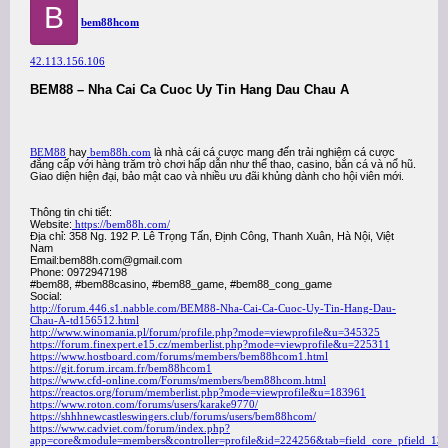
B
bem88hcom
42.113.156.106
BEM88 – Nha Cai Ca Cuoc Uy Tin Hang Dau Chau A
BEM88
hay
bem88h.com
là nhà cái cá cược mang đến trải nghiệm cá cược
đẳng cấp với hàng trăm trò chơi hấp dẫn như thể thao, casino, bắn cá và nổ hũ.
Giao diện hiện đại, bảo mật cao và nhiều ưu đãi khủng dành cho hội viên mới.
Thông tin chi tiết:
Website:
https://bem88h.com/
Địa chỉ: 358 Ng. 192 P. Lê Trọng Tấn, Định Công, Thanh Xuân, Hà Nội, Việt
Nam
Email:bem88h.com@gmail.com
Phone: 0972947198
#bem88, #bem88casino, #bem88_game, #bem88_cong_game
Social:
http://forum.446.s1.nabble.com/BEM88-Nha-Cai-Ca-Cuoc-Uy-Tin-Hang-Dau-
Chau-A-td156512.html
http://www.winomania.pl/forum/profile.php?mode=viewprofile&u=345325
https://forum.finexpert.e15.cz/memberlist.php?mode=viewprofile&u=225311
https://www.hostboard.com/forums/members/bem88hcom1.html
https://git.forum.ircam.fr/bem88hcom1
https://www.cfd-online.com/Forums/members/bem88hcom.html
https://reactos.org/forum/memberlist.php?mode=viewprofile&u=183961
https://www.roton.com/forums/users/karake9770/
https://shhhnewcastleswingers.club/forums/users/bem88hcom/
https://www.cadviet.com/forum/index.php?
app=core&module=members&controller=profile&id=224256&tab=field_core_pfield_13