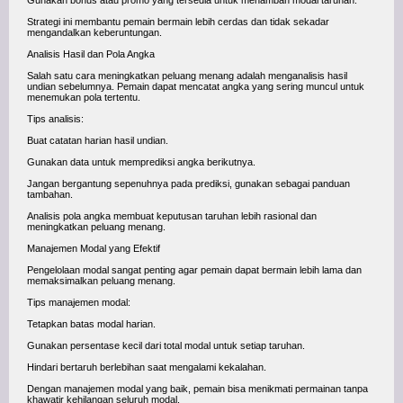
Gunakan bonus atau promo yang tersedia untuk menambah modal taruhan.
Strategi ini membantu pemain bermain lebih cerdas dan tidak sekadar
mengandalkan keberuntungan.
Analisis Hasil dan Pola Angka
Salah satu cara meningkatkan peluang menang adalah menganalisis hasil
undian sebelumnya. Pemain dapat mencatat angka yang sering muncul untuk
menemukan pola tertentu.
Tips analisis:
Buat catatan harian hasil undian.
Gunakan data untuk memprediksi angka berikutnya.
Jangan bergantung sepenuhnya pada prediksi, gunakan sebagai panduan
tambahan.
Analisis pola angka membuat keputusan taruhan lebih rasional dan
meningkatkan peluang menang.
Manajemen Modal yang Efektif
Pengelolaan modal sangat penting agar pemain dapat bermain lebih lama dan
memaksimalkan peluang menang.
Tips manajemen modal:
Tetapkan batas modal harian.
Gunakan persentase kecil dari total modal untuk setiap taruhan.
Hindari bertaruh berlebihan saat mengalami kekalahan.
Dengan manajemen modal yang baik, pemain bisa menikmati permainan tanpa
khawatir kehilangan seluruh modal.