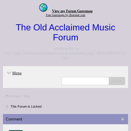
View my Forum Guestmap
Free Guestmaps by Bravenet.com
The Old Acclaimed Music
Forum
<p>Go to the <a
href="http://www.acclaimedmusic.net/forums/index.php">NEW FORUM</a>
</p>
Menu
search
Critics' lists
This Forum is Locked
Comment