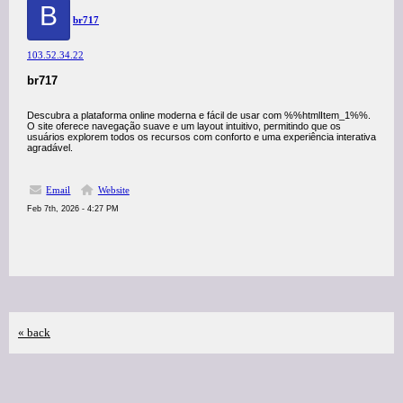
B
br717
103.52.34.22
br717
Descubra a plataforma online moderna e fácil de usar com %%htmlItem_1%%.
O site oferece navegação suave e um layout intuitivo, permitindo que os
usuários explorem todos os recursos com conforto e uma experiência interativa
agradável.
Email
Website
Feb 7th, 2026 - 4:27 PM
« back