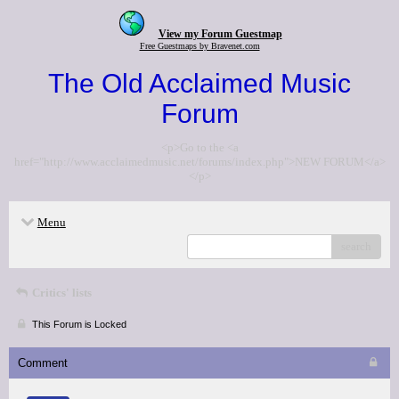
View my Forum Guestmap
Free Guestmaps by Bravenet.com
The Old Acclaimed Music
Forum
<p>Go to the <a
href="http://www.acclaimedmusic.net/forums/index.php">NEW FORUM</a>
</p>
Menu
search
Critics' lists
This Forum is Locked
Comment