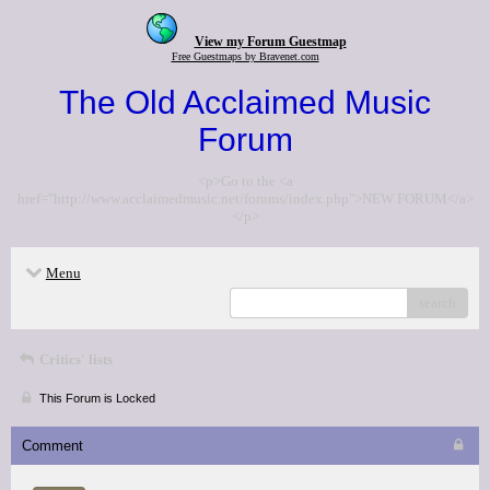
View my Forum Guestmap
Free Guestmaps by Bravenet.com
The Old Acclaimed Music
Forum
<p>Go to the <a
href="http://www.acclaimedmusic.net/forums/index.php">NEW FORUM</a>
</p>
Menu
search
Critics' lists
This Forum is Locked
Comment