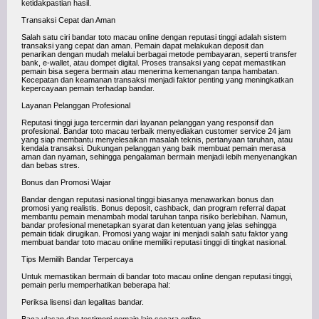
ketidakpastian hasil.
Transaksi Cepat dan Aman
Salah satu ciri bandar toto macau online dengan reputasi tinggi adalah sistem
transaksi yang cepat dan aman. Pemain dapat melakukan deposit dan
penarikan dengan mudah melalui berbagai metode pembayaran, seperti transfer
bank, e-wallet, atau dompet digital. Proses transaksi yang cepat memastikan
pemain bisa segera bermain atau menerima kemenangan tanpa hambatan.
Kecepatan dan keamanan transaksi menjadi faktor penting yang meningkatkan
kepercayaan pemain terhadap bandar.
Layanan Pelanggan Profesional
Reputasi tinggi juga tercermin dari layanan pelanggan yang responsif dan
profesional. Bandar toto macau terbaik menyediakan customer service 24 jam
yang siap membantu menyelesaikan masalah teknis, pertanyaan taruhan, atau
kendala transaksi. Dukungan pelanggan yang baik membuat pemain merasa
aman dan nyaman, sehingga pengalaman bermain menjadi lebih menyenangkan
dan bebas stres.
Bonus dan Promosi Wajar
Bandar dengan reputasi nasional tinggi biasanya menawarkan bonus dan
promosi yang realistis. Bonus deposit, cashback, dan program referral dapat
membantu pemain menambah modal taruhan tanpa risiko berlebihan. Namun,
bandar profesional menetapkan syarat dan ketentuan yang jelas sehingga
pemain tidak dirugikan. Promosi yang wajar ini menjadi salah satu faktor yang
membuat bandar toto macau online memiliki reputasi tinggi di tingkat nasional.
Tips Memilih Bandar Terpercaya
Untuk memastikan bermain di bandar toto macau online dengan reputasi tinggi,
pemain perlu memperhatikan beberapa hal:
Periksa lisensi dan legalitas bandar.