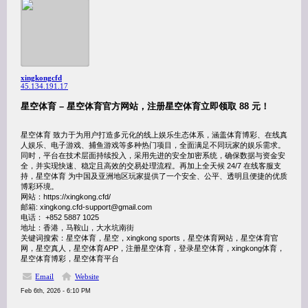
xingkongcfd
45.134.191.17
星空体育 – 星空体育官方网站，注册星空体育立即领取 88 元！
星空体育 致力于为用户打造多元化的线上娱乐生态体系，涵盖体育博彩、在线真
人娱乐、电子游戏、捕鱼游戏等多种热门项目，全面满足不同玩家的娱乐需求。
同时，平台在技术层面持续投入，采用先进的安全加密系统，确保数据与资金安
全，并实现快速、稳定且高效的交易处理流程。再加上全天候 24/7 在线客服支
持，星空体育 为中国及亚洲地区玩家提供了一个安全、公平、透明且便捷的优质
博彩环境。
网站：https://xingkong.cfd/
邮箱: xingkong.cfd-support@gmail.com
电话： +852 5887 1025
地址：香港，马鞍山，大水坑南街
关键词搜索：星空体育，星空，xingkong sports，星空体育网站，星空体育官
网，星空真人，星空体育APP，注册星空体育，登录星空体育，xingkong体育，
星空体育博彩，星空体育平台
Email
Website
Feb 6th, 2026 - 6:10 PM