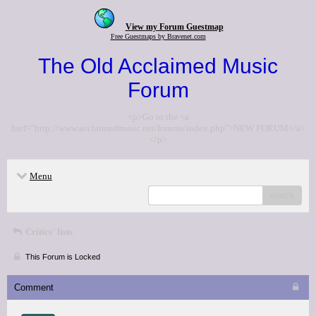
View my Forum Guestmap
Free Guestmaps by Bravenet.com
The Old Acclaimed Music
Forum
<p>Go to the <a
href="http://www.acclaimedmusic.net/forums/index.php">NEW FORUM</a>
</p>
Menu
search
Critics' lists
This Forum is Locked
Comment