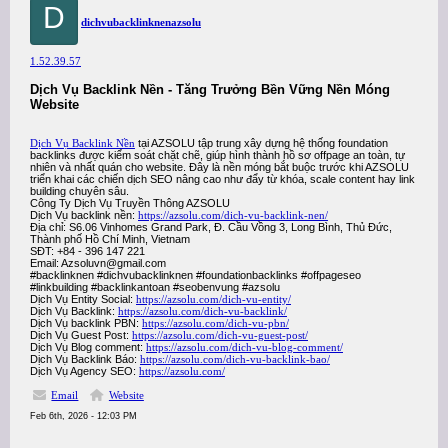
D
dichvubacklinknenazsolu
1.52.39.57
Dịch Vụ Backlink Nền - Tăng Trưởng Bền Vững Nền Móng
Website
Dịch Vụ Backlink Nền
tại AZSOLU tập trung xây dựng hệ thống foundation
backlinks được kiểm soát chặt chẽ, giúp hình thành hồ sơ offpage an toàn, tự
nhiên và nhất quán cho website. Đây là nền móng bắt buộc trước khi AZSOLU
triển khai các chiến dịch SEO nâng cao như đẩy từ khóa, scale content hay link
building chuyên sâu.
Công Ty Dịch Vụ Truyền Thông AZSOLU
Dịch Vụ backlink nền:
https://azsolu.com/dich-vu-backlink-nen/
Địa chỉ: S6.06 Vinhomes Grand Park, Đ. Cầu Vồng 3, Long Bình, Thủ Đức,
Thành phố Hồ Chí Minh, Vietnam
SĐT: +84 - 396 147 221
Email: Azsoluvn@gmail.com
#backlinknen #dichvubacklinknen #foundationbacklinks #offpageseo
#linkbuilding #backlinkantoan #seobenvung #azsolu
Dịch Vụ Entity Social:
https://azsolu.com/dich-vu-entity/
Dịch Vụ Backlink:
https://azsolu.com/dich-vu-backlink/
Dịch Vụ backlink PBN:
https://azsolu.com/dich-vu-pbn/
Dịch Vụ Guest Post:
https://azsolu.com/dich-vu-guest-post/
Dịch Vụ Blog comment:
https://azsolu.com/dich-vu-blog-comment/
Dịch Vụ Backlink Báo:
https://azsolu.com/dich-vu-backlink-bao/
Dịch Vụ Agency SEO:
https://azsolu.com/
Email
Website
Feb 6th, 2026 - 12:03 PM