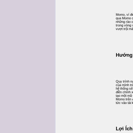
Momo, ví đi
qua Momo ch
những rào c
trong vòng 
vượt trội 
Hướng 
Quy trình n
của mình tr
hệ thống sẽ
điền chính 
tạo một mã 
Momo trên đ
tức vào tài
Lợi Íc