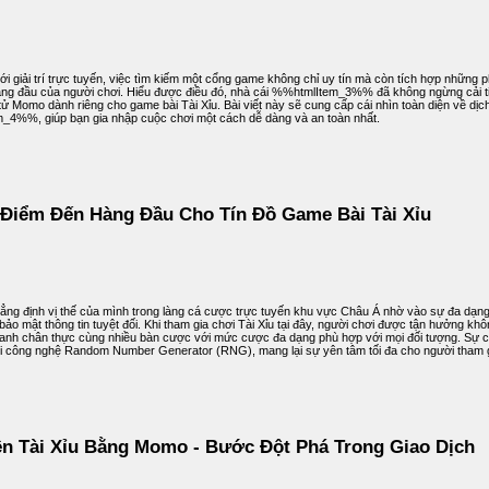
iới giải trí trực tuyến, việc tìm kiếm một cổng game không chỉ uy tín mà còn tích hợp những
hàng đầu của người chơi. Hiểu được điều đó, nhà cái %%htmlItem_3%% đã không ngừng cải tiế
tử Momo dành riêng cho game bài Tài Xỉu. Bài viết này sẽ cung cấp cái nhìn toàn diện về dịch
4%%, giúp bạn gia nhập cuộc chơi một cách dễ dàng và an toàn nhất.
 Điểm Đến Hàng Đầu Cho Tín Đồ Game Bài Tài Xỉu
ng định vị thế của mình trong làng cá cược trực tuyến khu vực Châu Á nhờ vào sự đa dạng 
bảo mật thông tin tuyệt đối. Khi tham gia chơi Tài Xỉu tại đây, người chơi được tận hưởng k
anh chân thực cùng nhiều bàn cược với mức cược đa dạng phù hợp với mọi đối tượng. Sự 
 công nghệ Random Number Generator (RNG), mang lại sự yên tâm tối đa cho người tham g
ền Tài Xỉu Bằng Momo - Bước Đột Phá Trong Giao Dịch