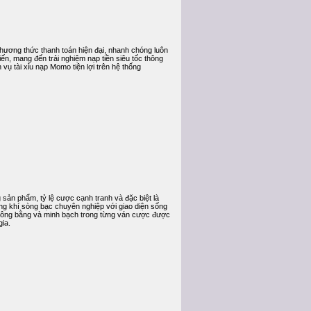
 phương thức thanh toán hiện đại, nhanh chóng luôn
n, mang đến trải nghiệm nạp tiền siêu tốc thông
 vụ tài xỉu nạp Momo tiện lợi trên hệ thống
sản phẩm, tỷ lệ cược cạnh tranh và đặc biệt là
hông khí sòng bạc chuyên nghiệp với giao diện sống
công bằng và minh bạch trong từng ván cược được
ia.