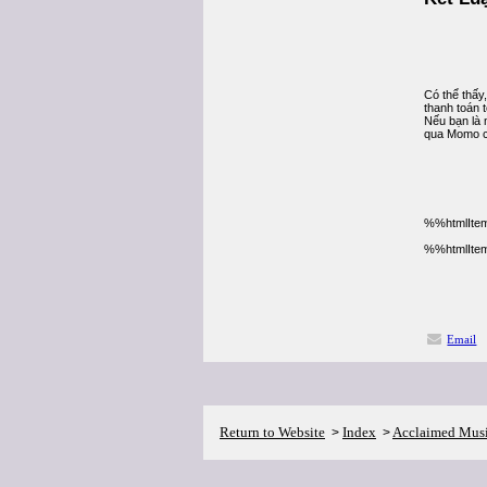
Có thể thấy
thanh toán 
Nếu bạn là 
qua Momo ch
%%htmlIt
%%htmlIt
Email
Return to Website
Index
Acclaimed Mus
>
>