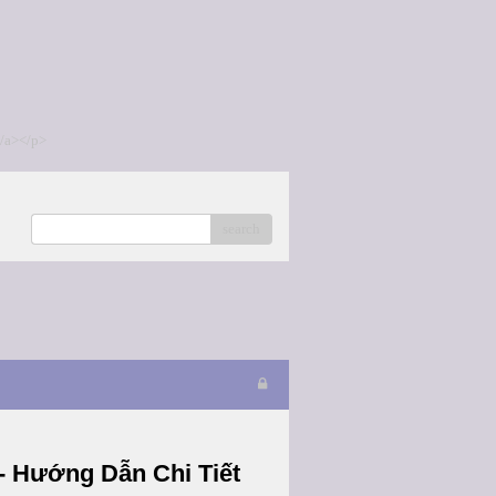
/a></p>
search
- Hướng Dẫn Chi Tiết