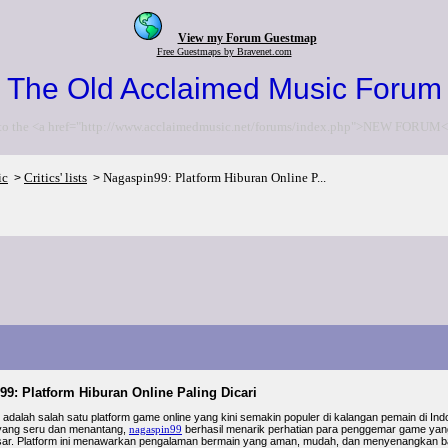
View my Forum Guestmap
Free Guestmaps by Bravenet.com
The Old Acclaimed Music Forum
to the <a href="http://www.acclaimedmusic.net/forums/index.php">NEW FORUM<
ic
Critics' lists
Nagaspin99: Platform Hiburan Online P...
>
>
9: Platform Hiburan Online Paling Dicari
adalah salah satu platform game online yang kini semakin populer di kalangan pemain di In
yang seru dan menantang,
nagaspin99
berhasil menarik perhatian para penggemar game yang
ar. Platform ini menawarkan pengalaman bermain yang aman, mudah, dan menyenangkan b