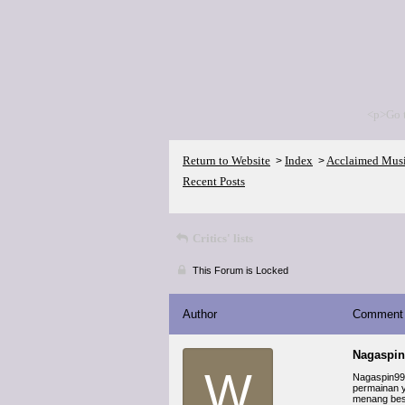
<p>Go 
Return to Website
Index
Acclaimed Mus
>
>
Recent Posts
Critics' lists
This Forum is Locked
Author
Comment
Nagaspin9
W
Nagaspin99 
permainan 
menang bes