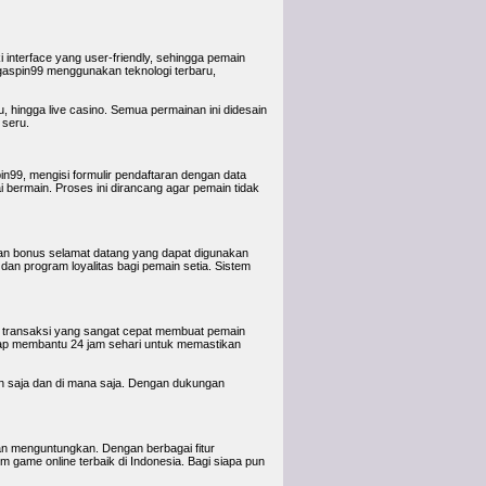
ki interface yang user-friendly, sehingga pemain
spin99 menggunakan teknologi terbaru,
u, hingga live casino. Semua permainan ini didesain
 seru.
n99, mengisi formulir pendaftaran dengan data
i bermain. Proses ini dirancang agar pemain tidak
an bonus selamat datang yang dapat digunakan
 dan program loyalitas bagi pemain setia. Sistem
n transaksi yang sangat cepat membuat pemain
iap membantu 24 jam sehari untuk memastikan
n saja dan di mana saja. Dengan dukungan
an menguntungkan. Dengan berbagai fitur
m game online terbaik di Indonesia. Bagi siapa pun