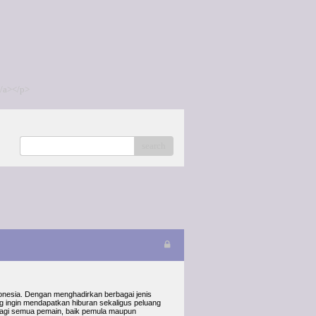
/a></p>
search
donesia. Dengan menghadirkan berbagai jenis
 ingin mendapatkan hiburan sekaligus peluang
agi semua pemain, baik pemula maupun