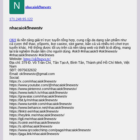
N
nhacaiok9newstv
171.249.95.122
nhacaiok9newstv
OK9
là nền tảng giải trí trực tuyến tổng hợp, cung cấp đa dạng sản phẩm như
cá cược thể thao, eSports, live casino, slot game, bắn cá và nhiều trò chơi trực
tuyến khác. Hệ thống được tối ưu trên cả nền tảng web và thiết bị di động, mang
lại trải nghiệm thuận tiện cho người dùng. #ok9 #nhacaiok9 #ok9newstv
#nhacaiok9newstv #ok9news
Website:
https://ok9news.tv/
Địa chỉ: 379 Đ. Võ Trần Chí, Tân Tạo A, Bình Tân, Thành phố Hồ Chí Minh, Việt
Nam
SĐT: 0975632632
Email: ok9newstv@gmail.com
Social:
https://x.com/nhacaiok9newstv
https://www.youtube.com/@nhacaiok9newstv
https://www.pinterest.com/nhacaiok9newstv/
https://www.twitch.tv/nhacaiok9newstv
https://gravatar.com/nhacaiok9newstv
https://bit.ly/m/nhacaiok9newstv
https://www.tumblr.com/nhacaiok9newstv
https://www.behance.net/nhacaiok9newstv
https://linktr.ee/nhacaiok9newstv
https://heylink.me/nhacaiok9newstv/
https://igli.me/nhacaiok9newstv
https://cointr.ee/nhacaiok9newstv
https://s.id/nhacaiok9newstv
https://www.qrcodechimp.com/page/nhacaiok9newstv
https://jaga.link/nhacaiok9newstv