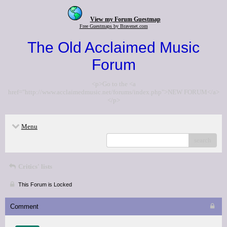
View my Forum Guestmap
Free Guestmaps by Bravenet.com
The Old Acclaimed Music
Forum
<p>Go to the <a
href="http://www.acclaimedmusic.net/forums/index.php">NEW FORUM</a>
</p>
Menu
search
Critics' lists
This Forum is Locked
Comment