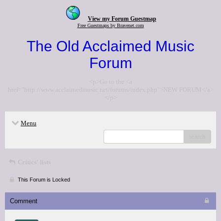
View my Forum Guestmap
Free Guestmaps by Bravenet.com
The Old Acclaimed Music
Forum
<p>Go to the <a
href="http://www.acclaimedmusic.net/forums/index.php">NEW FORUM</a>
</p>
Menu
search
Critics' lists
This Forum is Locked
Comment