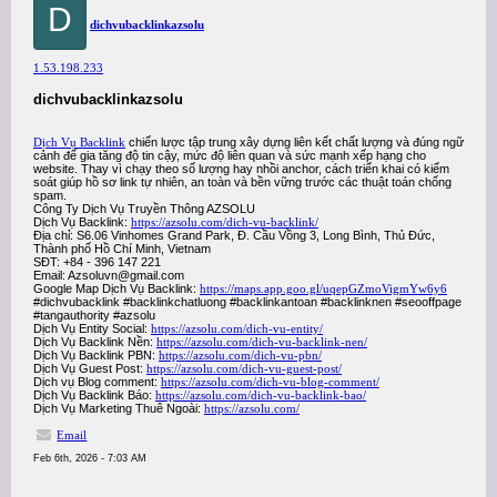
D
dichvubacklinkazsolu
1.53.198.233
dichvubacklinkazsolu
Dịch Vụ Backlink
chiến lược tập trung xây dựng liên kết chất lượng và đúng ngữ
cảnh để gia tăng độ tin cậy, mức độ liên quan và sức mạnh xếp hạng cho
website. Thay vì chạy theo số lượng hay nhồi anchor, cách triển khai có kiểm
soát giúp hồ sơ link tự nhiên, an toàn và bền vững trước các thuật toán chống
spam.
Công Ty Dịch Vụ Truyền Thông AZSOLU
Dịch Vụ Backlink:
https://azsolu.com/dich-vu-backlink/
Địa chỉ: S6.06 Vinhomes Grand Park, Đ. Cầu Vồng 3, Long Bình, Thủ Đức,
Thành phố Hồ Chí Minh, Vietnam
SĐT: +84 - 396 147 221
Email: Azsoluvn@gmail.com
Google Map Dịch Vụ Backlink:
https://maps.app.goo.gl/uqepGZmoVigmYw6y6
#dichvubacklink #backlinkchatluong #backlinkantoan #backlinknen #seooffpage
#tangauthority #azsolu
Dịch Vụ Entity Social:
https://azsolu.com/dich-vu-entity/
Dịch Vụ Backlink Nền:
https://azsolu.com/dich-vu-backlink-nen/
Dịch Vụ Backlink PBN:
https://azsolu.com/dich-vu-pbn/
Dịch Vụ Guest Post:
https://azsolu.com/dich-vu-guest-post/
Dịch vụ Blog comment:
https://azsolu.com/dich-vu-blog-comment/
Dịch Vụ Backlink Báo:
https://azsolu.com/dich-vu-backlink-bao/
Dịch Vụ Marketing Thuê Ngoài:
https://azsolu.com/
Email
Feb 6th, 2026 - 7:03 AM