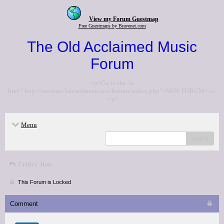
View my Forum Guestmap
Free Guestmaps by Bravenet.com
The Old Acclaimed Music
Forum
<p>Go to the <a
href="http://www.acclaimedmusic.net/forums/index.php">NEW FORUM</a>
</p>
Menu
search
Critics' lists
This Forum is Locked
Comment