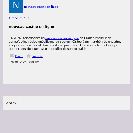
N
nouveau casino en ligne
103.52.35.109
nouveau casino en ligne
En 2026, sélectionner un
nouveau casino en ligne
en France implique de
connaître les règles spécifiques du secteur. Grâce à un marché très encadré,
les joueurs bénéficient d’une meilleure protection. Une approche méthodique
permet ainsi de jouer avec tranquillité d’esprit et plaisir.
Email
Website
Feb 6th, 2026 - 7:01 AM
« back