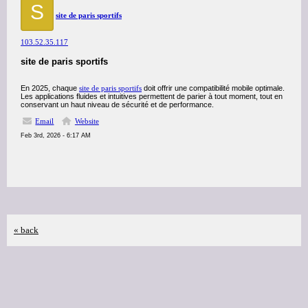
S
site de paris sportifs
103.52.35.117
site de paris sportifs
En 2025, chaque
site de paris sportifs
doit offrir une compatibilité mobile optimale.
Les applications fluides et intuitives permettent de parier à tout moment, tout en
conservant un haut niveau de sécurité et de performance.
Email
Website
Feb 3rd, 2026 - 6:17 AM
« back