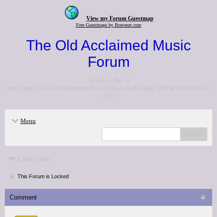
View my Forum Guestmap
Free Guestmaps by Bravenet.com
The Old Acclaimed Music
Forum
<p>Go to the <a
href="http://www.acclaimedmusic.net/forums/index.php">NEW FORUM</a>
</p>
Menu
search
Critics' lists
This Forum is Locked
Comment