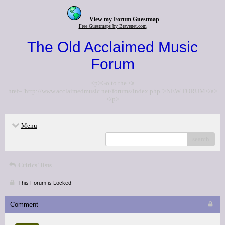
View my Forum Guestmap
Free Guestmaps by Bravenet.com
The Old Acclaimed Music
Forum
<p>Go to the <a
href="http://www.acclaimedmusic.net/forums/index.php">NEW FORUM</a>
</p>
Menu
search
Critics' lists
This Forum is Locked
Comment