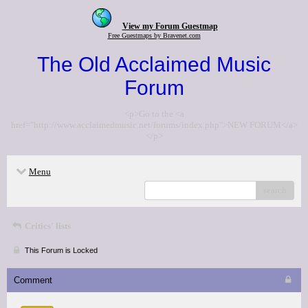
View my Forum Guestmap
Free Guestmaps by Bravenet.com
The Old Acclaimed Music
Forum
<p>Go to the <a
href="http://www.acclaimedmusic.net/forums/index.php">NEW FORUM</a>
</p>
Menu
search
Critics' lists
This Forum is Locked
Comment