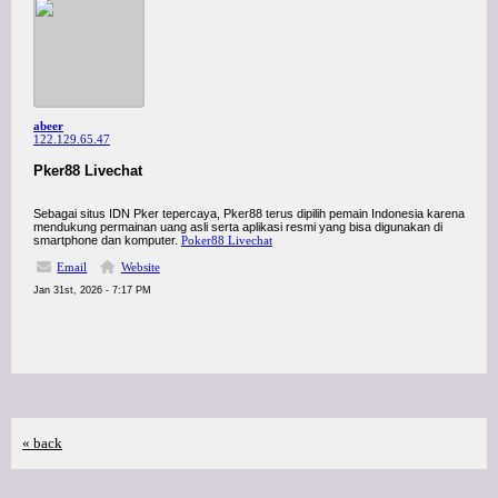
abeer
122.129.65.47
Pker88 Livechat
Sebagai situs IDN Pker tepercaya, Pker88 terus dipilih pemain Indonesia karena
mendukung permainan uang asli serta aplikasi resmi yang bisa digunakan di
smartphone dan komputer.
Poker88 Livechat
Email
Website
Jan 31st, 2026 - 7:17 PM
« back