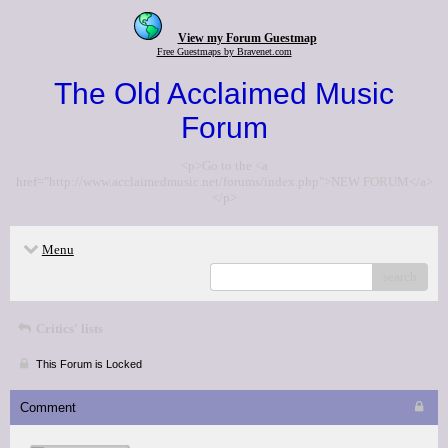
View my Forum Guestmap
Free Guestmaps by Bravenet.com
The Old Acclaimed Music
Forum
<p>Go to the <a
href="http://www.acclaimedmusic.net/forums/index.php">NEW FORUM</a>
</p>
Menu
search
Critics' lists
This Forum is Locked
Comment