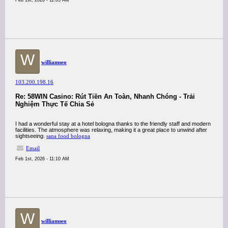
Feb 1st, 2026 - 11:03 AM
W
williamseo
103.200.198.16
Re: 58WIN Casino: Rút Tiền An Toàn, Nhanh Chóng - Trải
Nghiệm Thực Tế Chia Sẻ
I had a wonderful stay at a hotel bologna thanks to the friendly staff and modern
facilities. The atmosphere was relaxing, making it a great place to unwind after
sightseeing.
sana food bologna
Email
Feb 1st, 2026 - 11:10 AM
W
williamseo