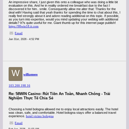
An impressive share, I just given this onto a colleague who was doing a little bit
evaluation on this. And he in reality ordered me breakfast due to the fact I
discovered it for him.. smile. Consequently allow me alter that: Thanks for the
deal with! Having said that yeah thanks for spending the time to chat about this, I
really feel strongly about it and adore reading additional on this topic. If possible,
as you turn into expertise, would you mind updating your weblog with additional
details? It?s quite useful for me. Giant thumb up for this internet page publish!
https://98win18.it.com
Email
Jan 31st, 2026 - 4:52 PM
W
williamseo
103.200.198.16
Re: 58WIN Casino: Rút Tiền An Toàn, Nhanh Chóng - Trải
Nghiệm Thực Tế Chia Sẻ
Choosing a hotel bologna allowed me to enjoy local attractions easily. The hotel
was clean, safe, and comfortable. Hotel bologna stays offer a balanced travel
experience.
hotel vicino bologna
Email