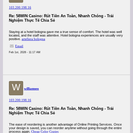
103.200.198.16
Re: 58WIN Casino: Rút Tiền An Toàn, Nhanh Chóng - Trải
Nghiệm Thực Tế Chia Sẻ
Staying at a hotel bologna gave me a true sense of comfort. The hotel was well
located, and the staff was attentive. Hotel bologna experiences are usually very
positive.
artefiera bologna
Email
Feb 1st, 2026 - 11:17 AM
W
williamseo
103.200.198.16
Re: 58WIN Casino: Rút Tiền An Toàn, Nhanh Chóng - Trải
Nghiệm Thực Tế Chia Sẻ
The ease of reordering is another advantage of Online Printing Services. Once
your design is saved, you can reorder anytime without going through the entire
process again.
Cheap Color Copies