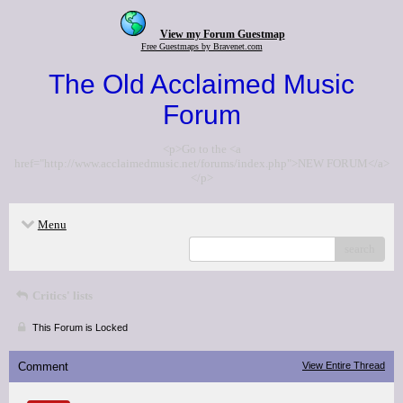
View my Forum Guestmap
Free Guestmaps by Bravenet.com
The Old Acclaimed Music
Forum
<p>Go to the <a
href="http://www.acclaimedmusic.net/forums/index.php">NEW FORUM</a>
</p>
Menu
search
Critics' lists
This Forum is Locked
Comment
View Entire Thread