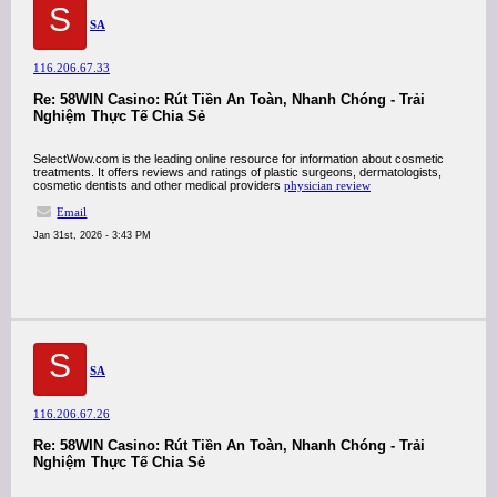
S
SA
116.206.67.33
Re: 58WIN Casino: Rút Tiền An Toàn, Nhanh Chóng - Trải
Nghiệm Thực Tế Chia Sẻ
SelectWow.com is the leading online resource for information about cosmetic
treatments. It offers reviews and ratings of plastic surgeons, dermatologists,
cosmetic dentists and other medical providers
physician review
Email
Jan 31st, 2026 - 3:43 PM
S
SA
116.206.67.26
Re: 58WIN Casino: Rút Tiền An Toàn, Nhanh Chóng - Trải
Nghiệm Thực Tế Chia Sẻ