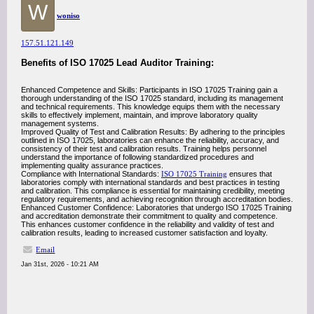
W
woniso
157.51.121.149
Benefits of ISO 17025 Lead Auditor Training:
Enhanced Competence and Skills: Participants in ISO 17025 Training gain a
thorough understanding of the ISO 17025 standard, including its management
and technical requirements. This knowledge equips them with the necessary
skills to effectively implement, maintain, and improve laboratory quality
management systems.
Improved Quality of Test and Calibration Results: By adhering to the principles
outlined in ISO 17025, laboratories can enhance the reliability, accuracy, and
consistency of their test and calibration results. Training helps personnel
understand the importance of following standardized procedures and
implementing quality assurance practices.
Compliance with International Standards:
ISO 17025 Training
ensures that
laboratories comply with international standards and best practices in testing
and calibration. This compliance is essential for maintaining credibility, meeting
regulatory requirements, and achieving recognition through accreditation bodies.
Enhanced Customer Confidence: Laboratories that undergo ISO 17025 Training
and accreditation demonstrate their commitment to quality and competence.
This enhances customer confidence in the reliability and validity of test and
calibration results, leading to increased customer satisfaction and loyalty.
Email
Jan 31st, 2026 - 10:21 AM