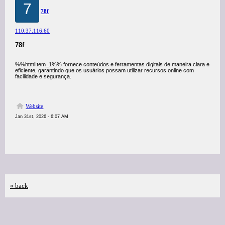
7
78f
110.37.116.60
78f
%%htmlItem_1%% fornece conteúdos e ferramentas digitais de maneira clara e
eficiente, garantindo que os usuários possam utilizar recursos online com
facilidade e segurança.
Website
Jan 31st, 2026 - 6:07 AM
« back