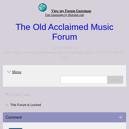
View my Forum Guestmap
Free Guestmaps by Bravenet.com
The Old Acclaimed Music
Forum
<p>Go to the <a
href="http://www.acclaimedmusic.net/forums/index.php">NEW FORUM</a>
</p>
Menu
search
Critics' lists
This Forum is Locked
Comment