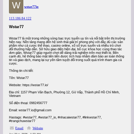
W
wstar77io
113.186.84.122
Wstar77
Wstar77 là một trong những sòng bạc trực tuyến uy tín và nổi bật trên thị trường
hiện nay. Nền tảng mang đến hệ sinh thái giải trí phong phú với đầy đủ các sản
phẩm như cá cược thể thao, casino online, xổ số trực tuyến và nhiều trò chơi
đổi thưởng hấp dẫn. Sở hữu giao diện hiện đại, bố cục khoa học cùng thao tác
đơn giản, Wstar77 giúp người chơi dễ dàng trải nghiệm trên mọi thiết bị. Bên
cạnh đó, hệ thống bảo mật tiên tiến được tích hợp nhằm đảm bảo an toàn thông
tin và giao dịch, mang lại sự yên tâm tuyệt đối trong suốt quá trình tham gia cá
cược.
Thông tin chi tiết:
Tên: Wstar77
Website: https://wstar77.io/
Địa chỉ: 1157 Phạm Văn Bạch, Phường 12, Gò Vấp, Thành phố Hồ Chí Minh,
Vietnam
Số điện thoại: 0982456777
Email: wstar77.io@gmail.com
Hastags: #wstar77, #wstar77_io, #nhacaiwstar77, #linkwstar77,
#trangchuwstar77
Email
Website