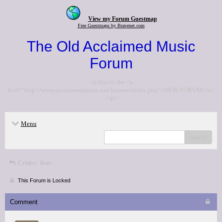
View my Forum Guestmap
Free Guestmaps by Bravenet.com
The Old Acclaimed Music
Forum
<p>Go to the <a
href="http://www.acclaimedmusic.net/forums/index.php">NEW FORUM</a>
</p>
Menu
search
Critics' lists
This Forum is Locked
Comment