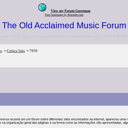
View my Forum Guestmap
Free Guestmaps by Bravenet.com
The Old Acclaimed Music Forum
to the <a href="http://www.acclaimedmusic.net/forums/index.php">NEW FORUM<
ic
Critics' lists
7959
>
>
ersa recente em um fórum sobre diferentes sites encontrados na internet, apareceu uma
s na organização geral das páginas e na forma como as informações são apresentadas, alg