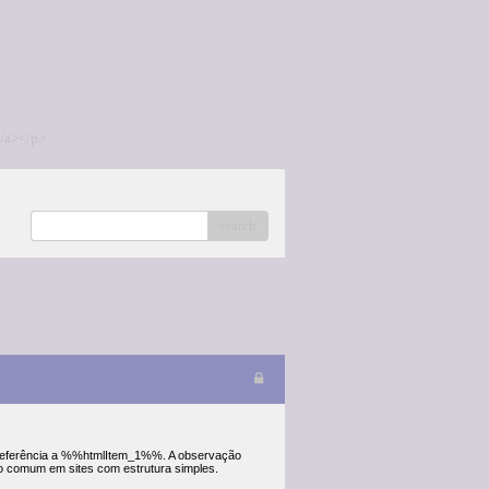
/a></p>
search
 referência a %%htmlItem_1%%. A observação
o comum em sites com estrutura simples.