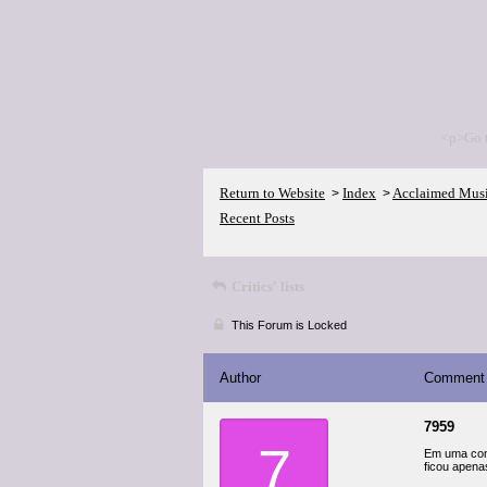
<p>Go 
Return to Website
Index
Acclaimed Mus
>
>
Recent Posts
Critics' lists
This Forum is Locked
Author
Comment
7959
7
Em uma conv
ficou apena