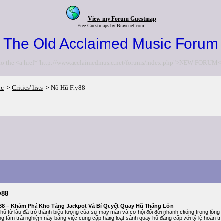
View my Forum Guestmap
Free Guestmaps by Bravenet.com
The Old Acclaimed Music Forum
to the <a href="http://www.acclaimedmusic.net/forums/index.php">NEW FORUM<
ic
Critics' lists
Nổ Hũ Fly88
>
>
y88
88 – Khám Phá Kho Tàng Jackpot Và Bí Quyết Quay Hũ Thắng Lớn
 hũ từ lâu đã trở thành biểu tượng của sự may mắn và cơ hội đổi đời nhanh chóng trong lòn
g tầm trải nghiệm này bằng việc cung cấp hàng loạt sảnh quay hũ đẳng cấp với tỷ lệ hoàn t