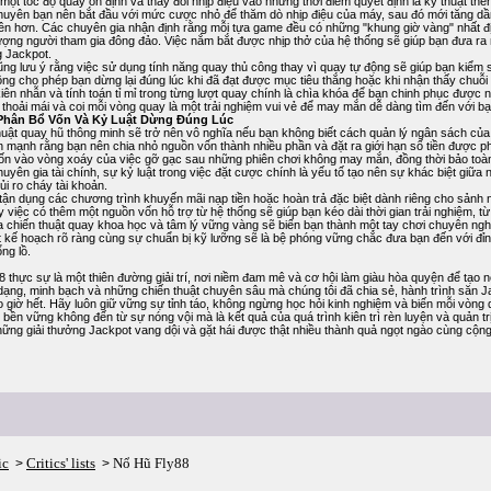
ì một tốc độ quay ổn định và thay đổi nhịp điệu vào những thời điểm quyết định là kỹ thuật th
huyên bạn nên bắt đầu với mức cược nhỏ để thăm dò nhịp điệu của máy, sau đó mới tăng dần 
n hơn. Các chuyên gia nhận định rằng mỗi tựa game đều có những "khung giờ vàng" nhất đị
ượng người tham gia đông đảo. Việc nắm bắt được nhịp thở của hệ thống sẽ giúp bạn đưa ra 
g Jackpot.
ũng lưu ý rằng việc sử dụng tính năng quay thủ công thay vì quay tự động sẽ giúp bạn kiểm
ng cho phép bạn dừng lại đúng lúc khi đã đạt được mục tiêu thắng hoặc khi nhận thấy chuỗi t
iên nhẫn và tính toán tỉ mỉ trong từng lượt quay chính là chìa khóa để bạn chinh phục được 
 thoải mái và coi mỗi vòng quay là một trải nghiệm vui vẻ để may mắn dễ dàng tìm đến với b
Phân Bổ Vốn Và Kỷ Luật Dừng Đúng Lúc
huật quay hũ thông minh sẽ trở nên vô nghĩa nếu bạn không biết cách quản lý ngân sách củ
ấn mạnh rằng bạn nên chia nhỏ nguồn vốn thành nhiều phần và đặt ra giới hạn số tiền được 
ốn vào vòng xoáy của việc gỡ gạc sau những phiên chơi không may mắn, đồng thời bảo toàn 
uyên gia tài chính, sự kỷ luật trong việc đặt cược chính là yếu tố tạo nên sự khác biệt giữ
ủi ro cháy tài khoản.
ận dụng các chương trình khuyến mãi nạp tiền hoặc hoàn trả đặc biệt dành riêng cho sảnh n
ấy việc có thêm một nguồn vốn hỗ trợ từ hệ thống sẽ giúp bạn kéo dài thời gian trải nghiệm, 
a chiến thuật quay khoa học và tâm lý vững vàng sẽ biến bạn thành một tay chơi chuyên ngh
t kế hoạch rõ ràng cùng sự chuẩn bị kỹ lưỡng sẽ là bệ phóng vững chắc đưa bạn đến với đ
ng lồ.
 thực sự là một thiên đường giải trí, nơi niềm đam mê và cơ hội làm giàu hòa quyện để tạo n
 dạng, minh bạch và những chiến thuật chuyên sâu mà chúng tôi đã chia sẻ, hành trình săn J
 giờ hết. Hãy luôn giữ vững sự tỉnh táo, không ngừng học hỏi kinh nghiệm và biến mỗi vòng 
bền vững không đến từ sự nóng vội mà là kết quả của quá trình kiên trì rèn luyện và quản t
ững giải thưởng Jackpot vang dội và gặt hái được thật nhiều thành quả ngọt ngào cùng cộn
ic
Critics' lists
Nổ Hũ Fly88
>
>