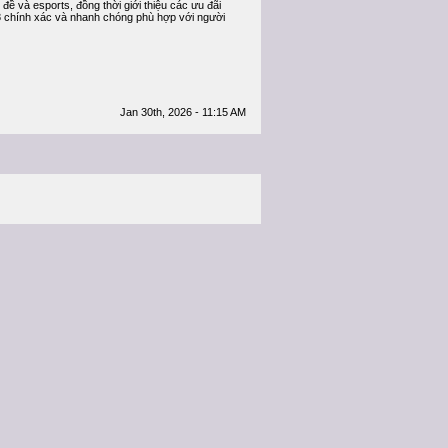
đề và esports, đồng thời giới thiệu các ưu đãi
K8 chính xác và nhanh chóng phù hợp với người
Jan 30th, 2026 - 11:15 AM