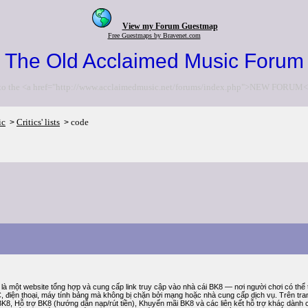
View my Forum Guestmap
Free Guestmaps by Bravenet.com
The Old Acclaimed Music Forum
to the <a href="http://www.acclaimedmusic.net/forums/index.php">NEW FORUM<
ic
Critics' lists
code
>
>
à là một website tổng hợp và cung cấp link truy cập vào nhà cái BK8 — nơi người chơi có thể
, điện thoại, máy tính bảng mà không bị chặn bởi mạng hoặc nhà cung cấp dịch vụ. Trên tr
BK8, Hỗ trợ BK8 (hướng dẫn nạp/rút tiền), Khuyến mãi BK8 và các liên kết hỗ trợ khác dành ch