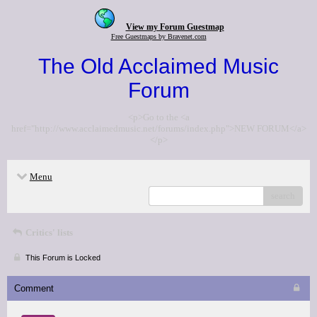
View my Forum Guestmap
Free Guestmaps by Bravenet.com
The Old Acclaimed Music
Forum
<p>Go to the <a
href="http://www.acclaimedmusic.net/forums/index.php">NEW FORUM</a>
</p>
Menu
search
Critics' lists
This Forum is Locked
Comment