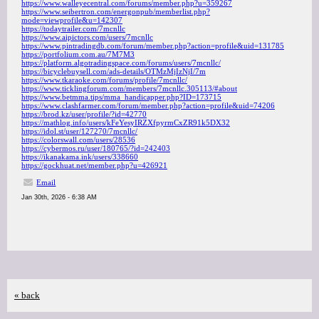
https://www.walleyecentral.com/forums/member.php?u=359267
https://www.seibertron.com/energonpub/memberlist.php?
mode=viewprofile&u=142307
https://todaytrailer.com/7mcnllc
https://www.aipictors.com/users/7mcnllc
https://www.pintradingdb.com/forum/member.php?action=profile&uid=131785
https://portfolium.com.au/7M7M3
https://platform.algotradingspace.com/forums/users/7mcnllc/
https://bicyclebuysell.com/ads-details/OTMzMjIzNjI/7m
https://www.tkaraoke.com/forums/profile/7mcnllc/
https://www.ticklingforum.com/members/7mcnllc.305113/#about
https://www.betmma.tips/mma_handicapper.php?ID=173715
https://www.clashfarmer.com/forum/member.php?action=profile&uid=74206
https://brod.kz/user/profile/?id=42770
https://mathlog.info/users/kFeYesyIRZXfpyrmCxZR91k5DX32
https://idol.st/user/127270/7mcnllc/
https://colorswall.com/users/28536
https://cybermos.ru/user/180765/?id=242403
https://ikanakama.ink/users/338660
https://gockhuat.net/member.php?u=426921
Email
Jan 30th, 2026 - 6:38 AM
« back