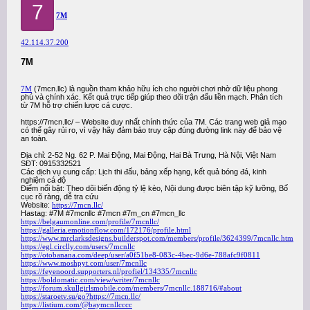
7
7M
42.114.37.200
7M
7M
(7mcn.llc) là nguồn tham khảo hữu ích cho người chơi nhờ dữ liệu phong
phú và chính xác. Kết quả trực tiếp giúp theo dõi trận đấu liền mạch. Phân tích
từ 7M hỗ trợ chiến lược cá cược.
https://7mcn.llc/ – Website duy nhất chính thức của 7M. Các trang web giả mạo
có thể gây rủi ro, vì vậy hãy đảm bảo truy cập đúng đường link này để bảo vệ
an toàn.
Địa chỉ: 2-52 Ng. 62 P. Mai Động, Mai Động, Hai Bà Trưng, Hà Nội, Việt Nam
SĐT: 0915332521
Các dịch vụ cung cấp: Lịch thi đấu, bảng xếp hạng, kết quả bóng đá, kinh
nghiệm cá độ
Điểm nổi bật: Theo dõi biến động tỷ lệ kèo, Nội dung được biên tập kỹ lưỡng, Bố
cục rõ ràng, dễ tra cứu
Website:
https://7mcn.llc/
Hastag: #7M #7mcnllc #7mcn #7m_cn #7mcn_llc
https://belgaumonline.com/profile/7mcnllc/
https://galleria.emotionflow.com/172176/profile.html
https://www.mrclarksdesigns.builderspot.com/members/profile/3624399/7mcnllc.htm
https://egl.circlly.com/users/7mcnllc
https://otobanana.com/deep/user/a0f51be8-083c-4bec-9d6e-788afc9f0811
https://www.moshpyt.com/user/7mcnllc
https://feyenoord.supporters.nl/profiel/134335/7mcnllc
https://boldomatic.com/view/writer/7mcnllc
https://forum.skullgirlsmobile.com/members/7mcnllc.188716/#about
https://staroetv.su/go?https://7mcn.llc/
https://listium.com/@baymcnllcccc