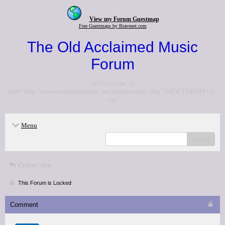
View my Forum Guestmap
Free Guestmaps by Bravenet.com
The Old Acclaimed Music
Forum
<p>Go to the <a
href="http://www.acclaimedmusic.net/forums/index.php">NEW FORUM</a>
</p>
Menu
search
Critics' lists
This Forum is Locked
Comment