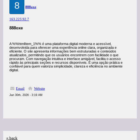
8
888oxe
163.223.92.7
888oxe
A %%htmlItem_1%% é uma plataforma digital moderna e acessível,
desenvolvida para oferecer uma experiência online clara, organizada e
eficiente. O site apresenta informações bem estruturadas e conteúdos
atualizados, permitindo que os usuários encontrem com facilidade o que
procuram. Com navegação intuitiva e interface amigável, facilita o acesso
rápido às principais seções e recursos disponíveis. É uma opção prática e
confiável para quem valoriza simplicidade, clareza e eficiência no ambiente
digital.
Email
Website
Jan 30th, 2026 - 3:19 AM
« back