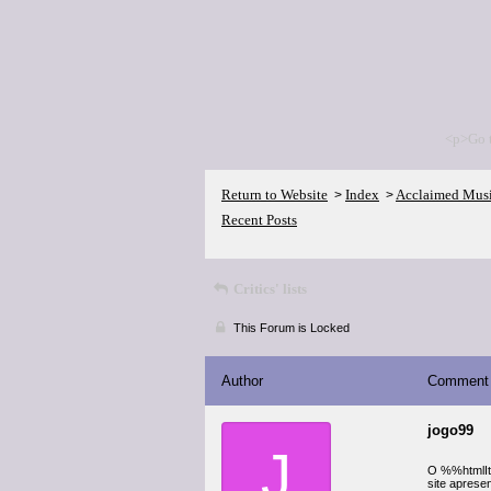
<p>Go 
Return to Website
Index
Acclaimed Mus
>
>
Recent Posts
Critics' lists
This Forum is Locked
Author
Comment
jogo99
J
O %%htmlIte
site aprese