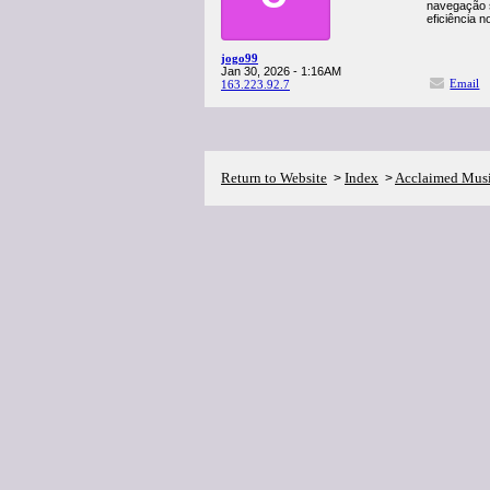
navegação s
eficiência n
jogo99
Jan 30, 2026 - 1:16AM
Email
163.223.92.7
Return to Website
Index
Acclaimed Mus
>
>