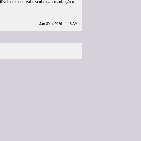
fiável para quem valoriza clareza, organização e
Jan 30th, 2026 - 1:16 AM