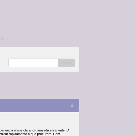
/a></p>
search
iência online clara, organizada e eficiente. O
contrem rapidamente o que procuram. Com