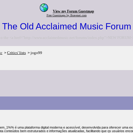
View my Forum Guestmap
Free Guestmaps by Bravenet.com
The Old Acclaimed Music Forum
to the <a href="http://www.acclaimedmusic.net/forums/index.php">NEW FORUM<
ic
Critics' lists
jogo99
>
>
m_1%% é uma plataforma digital moderna e acessível, desenvolvida para oferecer uma exper
nta conteúdos bem estruturados e informações atualizadas, facilitando que os usuários en