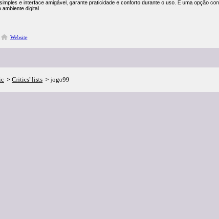
imples e interface amigável, garante praticidade e conforto durante o uso. É uma opção con
o ambiente digital.
Website
ic
Critics' lists
jogo99
>
>