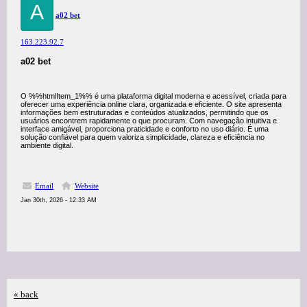
A
a02 bet
163.223.92.7
a02 bet
O %%htmlItem_1%% é uma plataforma digital moderna e acessível, criada para
oferecer uma experiência online clara, organizada e eficiente. O site apresenta
informações bem estruturadas e conteúdos atualizados, permitindo que os
usuários encontrem rapidamente o que procuram. Com navegação intuitiva e
interface amigável, proporciona praticidade e conforto no uso diário. É uma
solução confiável para quem valoriza simplicidade, clareza e eficiência no
ambiente digital.
Email
Website
Jan 30th, 2026 - 12:33 AM
« back