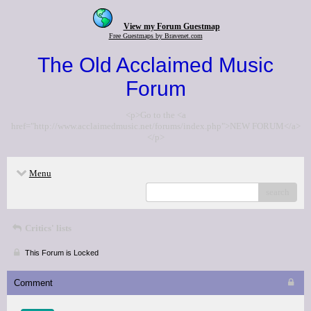
View my Forum Guestmap
Free Guestmaps by Bravenet.com
The Old Acclaimed Music
Forum
<p>Go to the <a
href="http://www.acclaimedmusic.net/forums/index.php">NEW FORUM</a>
</p>
Menu
search
Critics' lists
This Forum is Locked
Comment