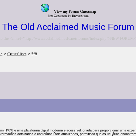
View my Forum Guestmap
Free Guestmaps by Bravenet.com
The Old Acclaimed Music Forum
to the <a href="http://www.acclaimedmusic.net/forums/index.php">NEW FORUM<
ic
Critics' lists
5fff
>
>
m_1%% é uma plataforma digital moderna e acessível, criada para proporcionar uma experiênc
nformações detalhadas e conteúdos úteis atualizados, permitindo que os usuários encontr