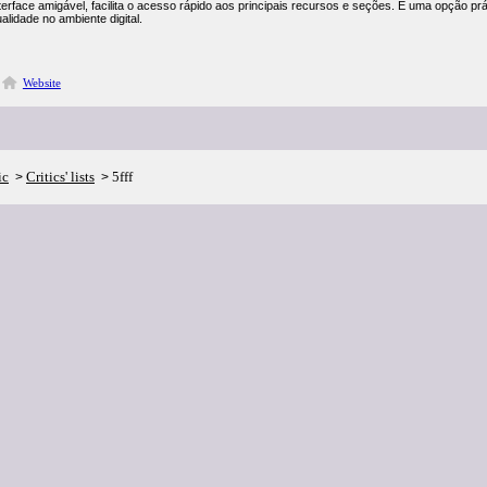
interface amigável, facilita o acesso rápido aos principais recursos e seções. É uma opção pr
alidade no ambiente digital.
Website
ic
Critics' lists
5fff
>
>