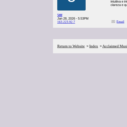
intuitiva e 
clareza e qu
5fff
Jan 28, 2026 - 5:53PM
Email
163.223.92.7
Return to Website
Index
Acclaimed Mus
>
>