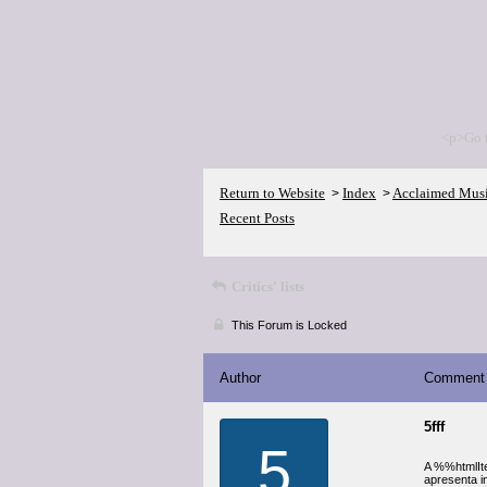
<p>Go 
Return to Website
Index
Acclaimed Mus
>
>
Recent Posts
Critics' lists
This Forum is Locked
Author
Comment
5fff
5
A %%htmlIte
apresenta i