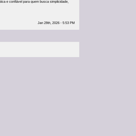
ática e confiável para quem busca simplicidade,
Jan 28th, 2026 - 5:53 PM