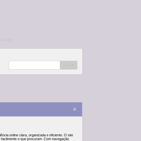
/a></p>
search
ia online clara, organizada e eficiente. O site
em facilmente o que procuram. Com navegação