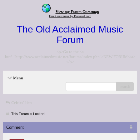
View my Forum Guestmap
Free Guestmaps by Bravenet.com
The Old Acclaimed Music
Forum
<p>Go to the <a
href="http://www.acclaimedmusic.net/forums/index.php">NEW FORUM</a>
</p>
Menu
search
Critics' lists
This Forum is Locked
Comment