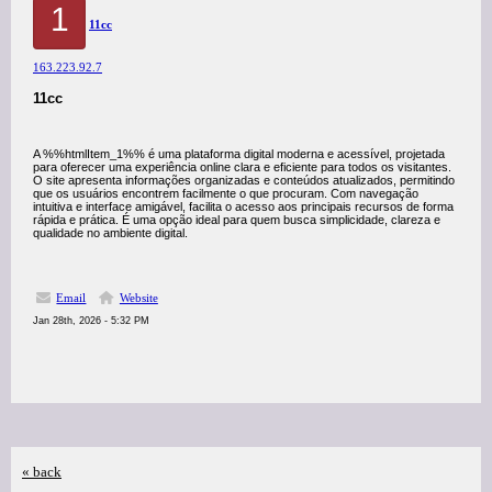
1
11cc
163.223.92.7
11cc
A %%htmlItem_1%% é uma plataforma digital moderna e acessível, projetada
para oferecer uma experiência online clara e eficiente para todos os visitantes.
O site apresenta informações organizadas e conteúdos atualizados, permitindo
que os usuários encontrem facilmente o que procuram. Com navegação
intuitiva e interface amigável, facilita o acesso aos principais recursos de forma
rápida e prática. É uma opção ideal para quem busca simplicidade, clareza e
qualidade no ambiente digital.
Email
Website
Jan 28th, 2026 - 5:32 PM
« back