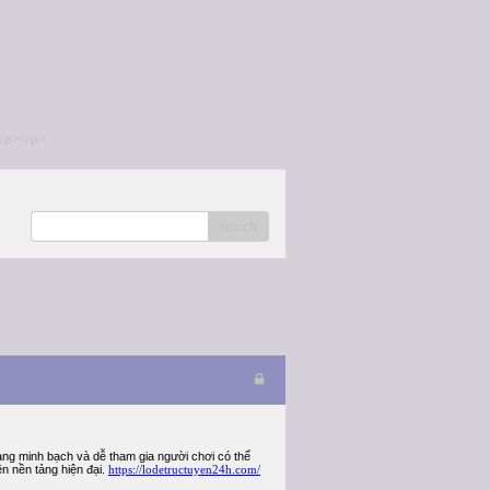
/a></p>
search
ạng minh bạch và dễ tham gia người chơi có thể
ên nền tảng hiện đại.
https://lodetructuyen24h.com/