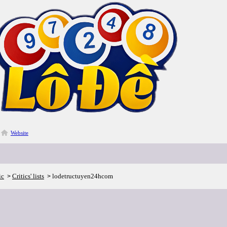
Website
ic
Critics' lists
lodetructuyen24hcom
>
>