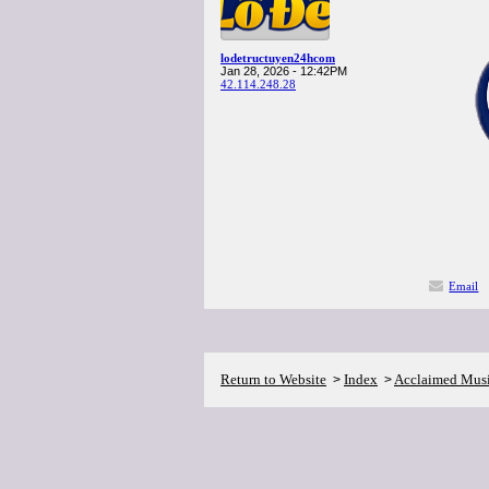
lodetructuyen24hcom
Jan 28, 2026 - 12:42PM
42.114.248.28
Email
Return to Website
Index
Acclaimed Mus
>
>