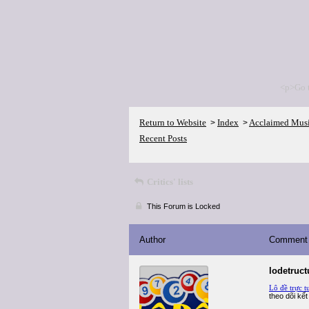
<p>Go 
Return to Website
Index
Acclaimed Mus
>
>
Recent Posts
Critics' lists
This Forum is Locked
Author
Comment
lodetruc
Lô đề trực t
theo dõi kế