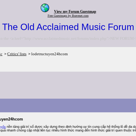
View my Forum Guestmap
Free Guestmaps by Bravenet.com
The Old Acclaimed Music Forum
to the <a href="http://www.acclaimedmusic.net/forums/index.php">NEW FORUM<
ic
Critics' lists
lodetructuyen24hcom
>
>
tuyen24hcom
uyến
nền tảng giải trí số được xây dựng theo định hướng uy tín cung cấp hệ thống lô đề đa d
t quả nhanh chóng cập nhật liên tục nhiều hình thức mang đến hình thức giải trí quen thuộc tr