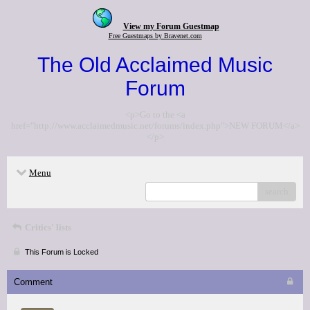
View my Forum Guestmap
Free Guestmaps by Bravenet.com
The Old Acclaimed Music
Forum
<p>Go to the <a
href="http://www.acclaimedmusic.net/forums/index.php">NEW FORUM</a>
</p>
Menu
search
Critics' lists
This Forum is Locked
Comment