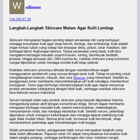
W
williamseo
116.206.67.39
Langkah-Langkah Skincare Malam Agar Kulit Lembap
Skincare merupakan bagian penting dalam perawatan diri yang bertujuan
menjaga kesehatan kulit agar tetap bersih, lembap, dan terlindungi. Kulit adalah
organ terluar tubuh yang setiap hari terpapar debu, polusi, sinar matahari, dan
berbagai faktor lingkungan lainnya. Tanpa perawatan yang tepat, kulit bisa
mengalami berbagai masalah seperti kusam, kering, berminyak berlebih,
jerawat, hingga penuaan dini. Oleh karena itu, rutinitas skincare yang konsisten
sangat diperlukan untuk menjaga kondisi kulit tetap optimal.
Rutinitas skincare umumnya dimulai dengan membersihkan wajah
menggunakan pembersih yang sesuai dengan jenis kulit. Tahap ini penting untuk
menghilangkan kotoran, minyak, dan sisa
Skincare
yang menempel. Setelah itu,
penggunaan toner membantu menyeimbangkan pH kulit sekaligus memberikan
kesegaran. Toner juga berfungsi mempersiapkan kulit agar dapat menyerap
produk perawatan selanjutnya dengan lebih baik, sehingga manfaat skincare
bisa bekerja secara maksimal.
Serum menjadi salah satu produk skincare yang banyak digunakan karena
mengandung bahan aktif dengan konsentrasi tinggi. Serum dapat membantu
mengatasi berbagai masalah kulit, seperti mencerahkan, melembapkan,
menyamarkan noda, dan menjaga elastisitas kulit. Setelah serum, pelembap
digunakan untuk mengunci kelembapan dan menjaga lapisan pelindung kulit
agar tidak mudah iritasi. Semua jenis kulit, termasuk kulit berminyak, tetap
membutuhkan pelembap agar keseimbangan kulit terjaga.
Selain perawatan harian, penggunaan tabir surya merupakan langkah yang
tidak boleh dilewatkan. Paparan sinar UV dapat menyebabkan kerusakan kulit
dalam jangka panjang, sehingga perlindungan dari sinar matahari sangat