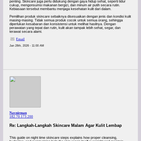
penting. Skincare juga perlu didukung dengan gaya hidup sehat, seperti tidur
cukup, mengonsumsi makanan bergizi, dan minum air putih secara rutin.
Kebiasaan tersebut membantu menjaga kesehatan kulit dari dalam.
Pemilihan produk skincare sebaiknya disesuaikan dengan jenis dan kondisi kulit
masing-masing. Tidak semua produk cocok untuk semua orang, sehingga
diperlukan kesabaran dan konsistensi untuk melihat hasilnya. Dengan
perawatan yang tepat dan rutin, kulit akan tampak lebih sehat, segar, dan
terawat secara alami.
Email
Jan 28th, 2026 - 11:00 AM
Navnirman
182.70.173.200
Re: Langkah-Langkah Skincare Malam Agar Kulit Lembap
This guide on night time skincare steps explains how proper cleansing,