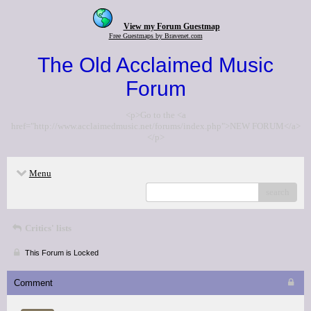
View my Forum Guestmap
Free Guestmaps by Bravenet.com
The Old Acclaimed Music
Forum
<p>Go to the <a
href="http://www.acclaimedmusic.net/forums/index.php">NEW FORUM</a>
</p>
Menu
search
Critics' lists
This Forum is Locked
Comment