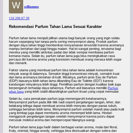
W
williamseo
116.206.67.39
Rekomendasi Parfum Tahan Lama Sesuai Karakter
Parfum tahan lama menjadi pilihan utama bagi banyak orang yang ingin selalu
harum sepanjang hari tanpa perlu sering menyemprot ulang. Produk parfum
dengan daya tahan tinggi memberikan kenyamanan tersendiri karena aromanya
mampu bertahan dari pagi hingga malam. Hal ini sangat penting, terutama bagi
mereka yang memiliki aktivitas padat dan tidak sempat membawa parfum
kemana-mana. Selain itu, parfum tahan lama juga bisa meningkatkan rasa
percaya diri karena aroma yang konsisten membuat orang merasa lebih segar
dan menarik.
Faktor utama yang membuat parfum bisa tahan lama adalah konsentrasi
minyak wangi di dalamnya. Semakin tinggi konsentrasi minyak, semakin kuat
dan lama aromanya bertahan di kulit. Misalnya, parfum jenis Eau de Parfum
(EDP) biasanya lebih tahan lama dibanding Eau de Toilette (EDT) karena
kandungan minyaknya lebih tinggi. Pemilihan parfum dengan kualitas baik juga
berpengaruh terhadap daya tahannya. Parfum asli biasanya memiliki
Parfum
tahan lama
yang lebih stabil dibandingkan parfum tiruan yang cepat memudar.
Selain itu, cara pemakaian parfum juga memengaruhi ketahanannya.
Menyemprot parfum pada titik-titik nadi seperti pergelangan tangan, leher, dan
belakang telinga dapat membuat aroma lebih menyatu dengan panas tubuh,
sehingga bertahan lebih lama. Menyemprot parfum setelah mandi atau pada kulit
yang lembap juga dapat membantu aroma menempel lebih lama. Hindari
menggosok pergelangan tangan setelah menyemprot karena justru dapat
merusak molekul aroma dan mempercepat hilangnya wangi.
Parfum tahan lama juga hadir dalam berbagai varian aroma, mulai dari floral,
fruity, oriental, hingga woody, sehingga bisa disesuaikan dengan selera dan