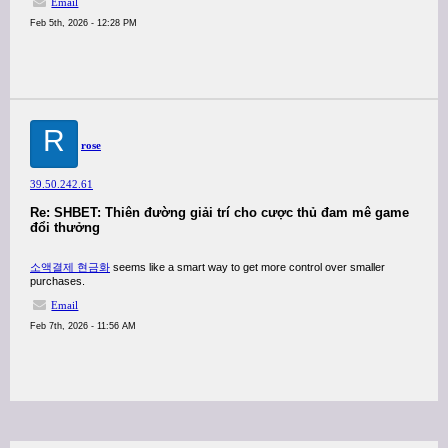
Email
Feb 5th, 2026 - 12:28 PM
R
rose
39.50.242.61
Re: SHBET: Thiên đường giải trí cho cược thủ đam mê game
đổi thưởng
소액결제 현금화
seems like a smart way to get more control over smaller
purchases.
Email
Feb 7th, 2026 - 11:56 AM