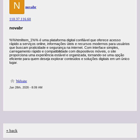
N
novabr
110.37.116.60
novabr
%%htmlItem_1%% é uma plataforma digital confiável que oferece acesso
rápido a serviços online, informações úteis e recursos modernos para usuários
que buscam praticidade e segurança na internet. Com interface simples,
carregamento rápido e compatibilidade com dispositivos móveis, o site
proporciona uma experiência estável e organizada, tornando-se uma opção
eficiente para quem deseja explorar conteúdos e soluções digitais em um único
lugar.
Website
Jan 28th, 2026 - 8:09 AM
« back