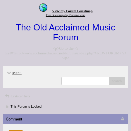
View my Forum Guestmap
Free Guestmaps by Bravenet.com
The Old Acclaimed Music
Forum
<p>Go to the <a
href="http://www.acclaimedmusic.net/forums/index.php">NEW FORUM</a>
</p>
Menu
search
Critics' lists
This Forum is Locked
Comment