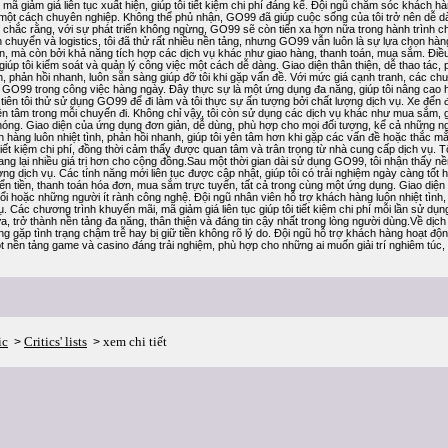
, mã giảm giá liên tục xuất hiện, giúp tôi tiết kiệm chi phí đáng kể. Đội ngũ chăm sóc khách 
một cách chuyên nghiệp. Không thể phủ nhận, GO99 đã giúp cuộc sống của tôi trở nên dễ dàn
in chắc rằng, với sự phát triển không ngừng, GO99 sẽ còn tiến xa hơn nữa trong hành trình c
n chuyển và logistics, tôi đã thử rất nhiều nền tảng, nhưng GO99 vẫn luôn là sự lựa chọn hàn
ín, mà còn bởi khả năng tích hợp các dịch vụ khác như giao hàng, thanh toán, mua sắm. Điều 
p, giúp tôi kiểm soát và quản lý công việc một cách dễ dàng. Giao diện thân thiện, dễ thao tá
nh, phản hồi nhanh, luôn sẵn sàng giúp đỡ tôi khi gặp vấn đề. Với mức giá cạnh tranh, các chươn
 GO99 trong công việc hàng ngày. Đây thực sự là một ứng dụng đa năng, giúp tôi nâng cao 
iên tôi thử sử dụng GO99 để đi làm và tôi thực sự ấn tượng bởi chất lượng dịch vụ. Xe đến đúng
n tâm trong mỗi chuyến đi. Không chỉ vậy, tôi còn sử dụng các dịch vụ khác như mua sắm, giao
óng. Giao diện của ứng dụng đơn giản, dễ dùng, phù hợp cho mọi đối tượng, kể cả những ngư
h hàng luôn nhiệt tình, phản hồi nhanh, giúp tôi yên tâm hơn khi gặp các vấn đề hoặc thắc m
 tiết kiệm chi phí, đồng thời cảm thấy được quan tâm và trân trọng từ nhà cung cấp dịch vụ. Tô
ng lại nhiều giá trị hơn cho cộng đồng.Sau một thời gian dài sử dụng GO99, tôi nhận thấy 
ng dịch vụ. Các tính năng mới liên tục được cập nhật, giúp tôi có trải nghiệm ngày càng tốt h
ển tiền, thanh toán hóa đơn, mua sắm trực tuyến, tất cả trong cùng một ứng dụng. Giao diện
uổi hoặc những người ít rành công nghệ. Đội ngũ nhân viên hỗ trợ khách hàng luôn nhiệt tình,
. Các chương trình khuyến mãi, mã giảm giá liên tục giúp tôi tiết kiệm chi phí mỗi lần sử dụn
ữa, trở thành nền tảng đa năng, thân thiện và đáng tin cậy nhất trong lòng người dùng.Về dịc
g gặp tình trạng chậm trễ hay bị giữ tiền không rõ lý do. Đội ngũ hỗ trợ khách hàng hoạt động 
 nền tảng game và casino đáng trải nghiệm, phù hợp cho những ai muốn giải trí nghiêm túc, 
ic
Critics' lists
xem chi tiết
>
>