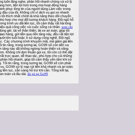
hàng luôn lắng nghe, phản hồi nhanh chóng và xử lý
g hơn, tiện lợi hơn trong mọi hoạt động hàng
hinh phục lòng tin của người dùng.Làm việc trong
g đầu của tôi. Không chỉ vì dịch vụ gọi xe nhanh
tôi thích nhất chính là khả năng theo dõi chuyến
c, phù hợp cho mọi đối tượng khách hàng. Đội ngũ hỗ
g trình ưu đãi liên tục, tôi cảm thấy rất hài lòng
hiệu quả công việc và cuộc sống cá nhân.
xem chi
 giờ, tài xế thân thiện, lái xe an toàn, giúp tôi
 hàng, gửi tiền qua nền tảng này, đều rất tiện lợi
ời lớn tuổi hoặc ít sử dụng công nghệ. Đội ngũ
ắc. Các chương trình khuyến mãi, mã giảm giá liên
i tin rằng, trong tương lai, GO99 sẽ còn tiến xa
nền tảng này đã không ngừng hoàn thiện và nâng
ơn. Không chỉ đơn thuần gọi xe, tôi còn có thể đặt
 rất trực quan, dễ thao tác, phù hợp cho cả những
 phản hồi nhanh, giúp tôi cảm thấy yên tâm khi sử
g. Tôi tin rằng, trong tương lai, GO99 sẽ còn phát
h vụ, GO99 xử lý nạp rút tiền khá nhanh và an toàn.
liên tục, sẵn sàng hỗ trợ khi cần. Tổng kết lại,
an toàn và lâu dài.
đá gà tại Go99