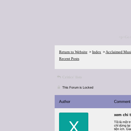
<p>Go 
Return to Website
Index
Acclaimed Mus
>
>
Recent Posts
Critics' lists
This Forum is Locked
Author
Comment
xem chi t
X
Tôi là một 
chỉ dừng lạ
tiện ích. Gi