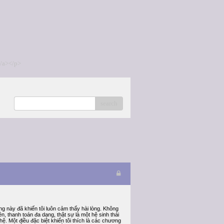
/a></p>
search
ng này đã khiến tôi luôn cảm thấy hài lòng. Không
, thanh toán đa dạng, thật sự là một hệ sinh thái
hệ. Một điều đặc biệt khiến tôi thích là các chương