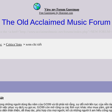
View my Forum Guestmap
Free Guestmaps by Bravenet.com
The Old Acclaimed Music Forum
to the <a href="http://www.acclaimedmusic.net/forums/index.php">NEW FORUM<
ic
Critics' lists
xem chi tiết
>
>
iết
trong những người dùng lâu năm của GO99 và tôi phải nói rằng, sự đổi mới liên tục của nền tả
i ở việc phục vụ dịch vụ gọi xe, GO99 còn mở rộng ra các lĩnh vực khác như mua sắm, gửi tiền
ao diện thân thiện, dễ thao tác, phù hợp cho mọi người, kể cả những người ít am hiểu công ng