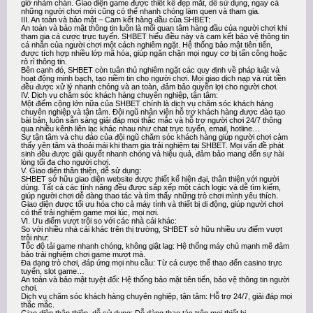
giờ nhàm chán. Giao diện game được thiết kế đẹp mắt, dễ sử dụng, ngay cả
những người chơi mới cũng có thể nhanh chóng làm quen và tham gia.
III. An toàn và bảo mật – Cam kết hàng đầu của SHBET:
An toàn và bảo mật thông tin luôn là mối quan tâm hàng đầu của người chơi khi
tham gia cá cược trực tuyến. SHBET hiểu điều này và cam kết bảo vệ thông tin
cá nhân của người chơi một cách nghiêm ngặt. Hệ thống bảo mật tiên tiến,
được tích hợp nhiều lớp mã hóa, giúp ngăn chặn mọi nguy cơ bị tấn công hoặc
rò rỉ thông tin.
Bên cạnh đó, SHBET còn tuân thủ nghiêm ngặt các quy định về pháp luật và
hoạt động minh bạch, tạo niềm tin cho người chơi. Mọi giao dịch nạp và rút tiền
đều được xử lý nhanh chóng và an toàn, đảm bảo quyền lợi cho người chơi.
IV. Dịch vụ chăm sóc khách hàng chuyên nghiệp, tận tâm:
Một điểm cộng lớn nữa của SHBET chính là dịch vụ chăm sóc khách hàng
chuyên nghiệp và tận tâm. Đội ngũ nhân viên hỗ trợ khách hàng được đào tạo
bài bản, luôn sẵn sàng giải đáp mọi thắc mắc và hỗ trợ người chơi 24/7 thông
qua nhiều kênh liên lạc khác nhau như chat trực tuyến, email, hotline…
Sự tận tâm và chu đáo của đội ngũ chăm sóc khách hàng giúp người chơi cảm
thấy yên tâm và thoải mái khi tham gia trải nghiệm tại SHBET. Mọi vấn đề phát
sinh đều được giải quyết nhanh chóng và hiệu quả, đảm bảo mang đến sự hài
lòng tối đa cho người chơi.
V. Giao diện thân thiện, dễ sử dụng:
SHBET sở hữu giao diện website được thiết kế hiện đại, thân thiện với người
dùng. Tất cả các tính năng đều được sắp xếp một cách logic và dễ tìm kiếm,
giúp người chơi dễ dàng thao tác và tìm thấy những trò chơi mình yêu thích.
Giao diện được tối ưu hóa cho cả máy tính và thiết bị di động, giúp người chơi
có thể trải nghiệm game mọi lúc, mọi nơi.
VI. Ưu điểm vượt trội so với các nhà cái khác:
So với nhiều nhà cái khác trên thị trường, SHBET sở hữu nhiều ưu điểm vượt
trội như:
Tốc độ tải game nhanh chóng, không giật lag: Hệ thống máy chủ mạnh mẽ đảm
bảo trải nghiệm chơi game mượt mà.
Đa dạng trò chơi, đáp ứng mọi nhu cầu: Từ cá cược thể thao đến casino trực
tuyến, slot game…
An toàn và bảo mật tuyệt đối: Hệ thống bảo mật tiên tiến, bảo vệ thông tin người
chơi.
Dịch vụ chăm sóc khách hàng chuyên nghiệp, tận tâm: Hỗ trợ 24/7, giải đáp mọi
thắc mắc.