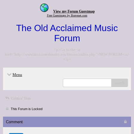
View my Forum Guestmap
Free Guestmaps by Bravenet.com
The Old Acclaimed Music
Forum
<p>Go to the <a
href="http://www.acclaimedmusic.net/forums/index.php">NEW FORUM</a>
</p>
Menu
search
Critics' lists
This Forum is Locked
Comment