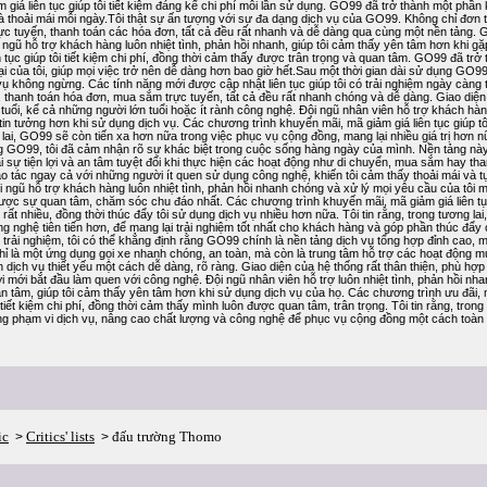
 giá liên tục giúp tôi tiết kiệm đáng kể chi phí mỗi lần sử dụng. GO99 đã trở thành một phần 
 và thoải mái mỗi ngày.Tôi thật sự ấn tượng với sự đa dạng dịch vụ của GO99. Không chỉ đơn th
c tuyến, thanh toán các hóa đơn, tất cả đều rất nhanh và dễ dàng qua cùng một nền tảng. G
ội ngũ hỗ trợ khách hàng luôn nhiệt tình, phản hồi nhanh, giúp tôi cảm thấy yên tâm hơn khi
ên tục giúp tôi tiết kiệm chi phí, đồng thời cảm thấy được trân trọng và quan tâm. GO99 đã t
ại của tôi, giúp mọi việc trở nên dễ dàng hơn bao giờ hết.Sau một thời gian dài sử dụng GO99
vụ không ngừng. Các tính năng mới được cập nhật liên tục giúp tôi có trải nghiệm ngày càng tố
, thanh toán hóa đơn, mua sắm trực tuyến, tất cả đều rất nhanh chóng và dễ dàng. Giao diện 
 tuổi, kể cả những người lớn tuổi hoặc ít rành công nghệ. Đội ngũ nhân viên hỗ trợ khách hàng
in tưởng hơn khi sử dụng dịch vụ. Các chương trình khuyến mãi, mã giảm giá liên tục giúp tôi t
 lai, GO99 sẽ còn tiến xa hơn nữa trong việc phục vụ cộng đồng, mang lại nhiều giá trị hơn
 GO99, tôi đã cảm nhận rõ sự khác biệt trong cuộc sống hàng ngày của mình. Nền tảng này k
i sự tiện lợi và an tâm tuyệt đối khi thực hiện các hoạt động như di chuyển, mua sắm hay th
hao tác ngay cả với những người ít quen sử dụng công nghệ, khiến tôi cảm thấy thoải mái và tự
ội ngũ hỗ trợ khách hàng luôn nhiệt tình, phản hồi nhanh chóng và xử lý mọi yêu cầu của tôi 
ược sự quan tâm, chăm sóc chu đáo nhất. Các chương trình khuyến mãi, mã giảm giá liên tục 
 rất nhiều, đồng thời thúc đẩy tôi sử dụng dịch vụ nhiều hơn nữa. Tôi tin rằng, trong tương l
g nghệ tiên tiến hơn, để mang lại trải nghiệm tốt nhất cho khách hàng và góp phần thúc đẩy
i trải nghiệm, tôi có thể khẳng định rằng GO99 chính là nền tảng dịch vụ tổng hợp đỉnh cao, 
chỉ là một ứng dụng gọi xe nhanh chóng, an toàn, mà còn là trung tâm hỗ trợ các hoạt động
 dịch vụ thiết yếu một cách dễ dàng, rõ ràng. Giao diện của hệ thống rất thân thiện, phù hợp
 mới bắt đầu làm quen với công nghệ. Đội ngũ nhân viên hỗ trợ luôn nhiệt tình, phản hồi nh
ận tâm, giúp tôi cảm thấy yên tâm hơn khi sử dụng dịch vụ của họ. Các chương trình ưu đãi, mã
i tiết kiệm chi phí, đồng thời cảm thấy mình luôn được quan tâm, trân trọng. Tôi tin rằng, tr
g phạm vi dịch vụ, nâng cao chất lượng và công nghệ để phục vụ cộng đồng một cách toàn
ic
Critics' lists
đấu trường Thomo
>
>