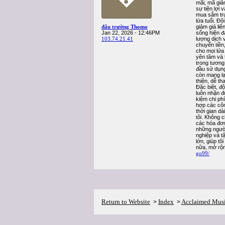
mãi, mã giảm
sự tiện lợi
mua sắm trự
lứa tuổi. Đ
đấu trường Thomo
giảm giá li
Jan 22, 2026 - 12:46PM
sống hiện đ
103.74.21.41
lượng dịch 
chuyển tiền
cho mọi lứa
yên tâm và t
trong tương
đầu sử dụng
còn mang lạ
thiện, dễ t
Đặc biệt, đ
luôn nhận đ
kiệm chi phí
hợp các côn
thời gian dà
tôi. Không 
các hóa đơn
những người
nghiệp và t
lớn, giúp tô
nữa, mở rộn
go99/
Return to Website
Index
Acclaimed Mus
>
>