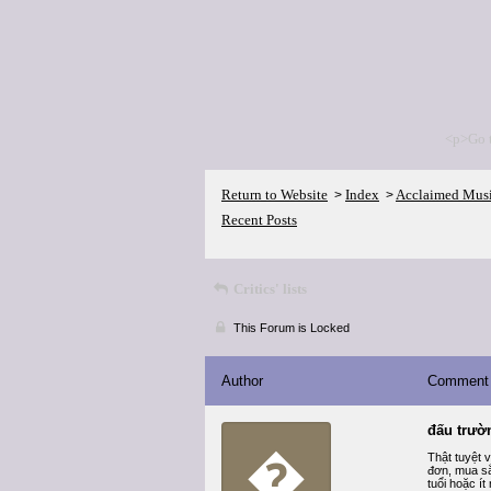
<p>Go 
Return to Website
Index
Acclaimed Mus
>
>
Recent Posts
Critics' lists
This Forum is Locked
Author
Comment
đấu trư
�
Thật tuyệt v
đơn, mua sắ
tuổi hoặc í