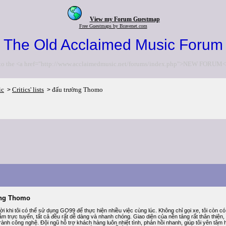
View my Forum Guestmap
Free Guestmaps by Bravenet.com
The Old Acclaimed Music Forum
to the <a href="http://www.acclaimedmusic.net/forums/index.php">NEW FORUM<
ic
Critics' lists
đấu trường Thomo
>
>
ờng Thomo
ời khi tôi có thể sử dụng GO99 để thực hiện nhiều việc cùng lúc. Không chỉ gọi xe, tôi còn có
m trực tuyến, tất cả đều rất dễ dàng và nhanh chóng. Giao diện của nền tảng rất thân thiện
t rành công nghệ. Đội ngũ hỗ trợ khách hàng luôn nhiệt tình, phản hồi nhanh, giúp tôi yên t