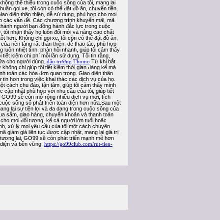
không thể thiếu trong cuộc sống của tôi, mang lại
uần gọi xe, tôi còn có thể đặt đồ ăn, chuyển tiền,
iao diện thân thiện, dễ sử dụng, phù hợp cho mọi
 gặp các vấn đề. Các chương trình khuyến mãi, mã
rở thành người bạn đồng hành đắc lực trong cuộc
, tôi nhận thấy họ luôn đổi mới và nâng cao chất
t hơn. Không chỉ gọi xe, tôi còn có thể đặt đồ ăn,
của nền tảng rất thân thiện, dễ thao tác, phù hợp
 luôn nhiệt tình, phản hồi nhanh, giúp tôi cảm thấy
iết kiệm chi phí mỗi lần sử dụng. Tôi tin rằng,
 nữa cho người dùng.
đấu trường Thomo
Từ khi bắt
hông chỉ giúp tôi tiết kiệm thời gian đáng kể mà
anh toán các hóa đơn quan trọng. Giao diện thân
 tin hơn trong việc khai thác các dịch vụ của họ.
một cách chu đáo, tận tâm, giúp tôi cảm thấy mình
cập nhật phù hợp với nhu cầu của tôi, giúp tiết
ai, GO99 sẽ còn mở rộng nhiều dịch vụ mới, tích
 cuộc sống số phát triển toàn diện hơn nữa.Sau một
mang lại sự tiện lợi và đa dạng trong cuộc sống của
 mua sắm, giao hàng, chuyển khoản và thanh toán
 cho mọi đối tượng, kể cả người lớn tuổi hoặc
anh, xử lý mọi yêu cầu của tôi một cách chuyên
 giảm giá liên tục được cập nhật, mang lại giá trị
ong tương lai, GO99 sẽ còn phát triển mạnh mẽ hơn
 diện và bền vững.
https://go99club.com/rut-tien-