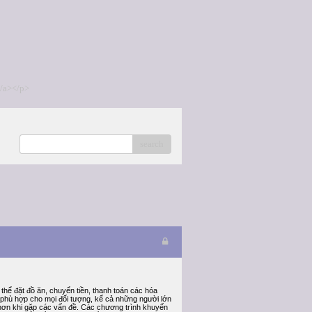
/a></p>
search
 thể đặt đồ ăn, chuyển tiền, thanh toán các hóa
, phù hợp cho mọi đối tượng, kể cả những người lớn
âm hơn khi gặp các vấn đề. Các chương trình khuyến