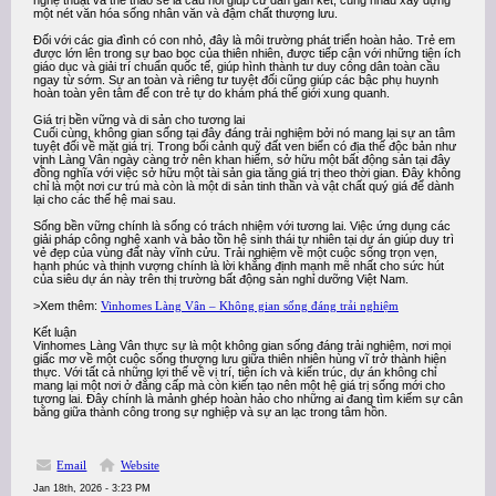
nghệ thuật và thể thao sẽ là cầu nối giúp cư dân gắn kết, cùng nhau xây dựng
một nét văn hóa sống nhân văn và đậm chất thượng lưu.
Đối với các gia đình có con nhỏ, đây là môi trường phát triển hoàn hảo. Trẻ em
được lớn lên trong sự bao bọc của thiên nhiên, được tiếp cận với những tiện ích
giáo dục và giải trí chuẩn quốc tế, giúp hình thành tư duy công dân toàn cầu
ngay từ sớm. Sự an toàn và riêng tư tuyệt đối cũng giúp các bậc phụ huynh
hoàn toàn yên tâm để con trẻ tự do khám phá thế giới xung quanh.
Giá trị bền vững và di sản cho tương lai
Cuối cùng, không gian sống tại đây đáng trải nghiệm bởi nó mang lại sự an tâm
tuyệt đối về mặt giá trị. Trong bối cảnh quỹ đất ven biển có địa thế độc bản như
vịnh Làng Vân ngày càng trở nên khan hiếm, sở hữu một bất động sản tại đây
đồng nghĩa với việc sở hữu một tài sản gia tăng giá trị theo thời gian. Đây không
chỉ là một nơi cư trú mà còn là một di sản tinh thần và vật chất quý giá để dành
lại cho các thế hệ mai sau.
Sống bền vững chính là sống có trách nhiệm với tương lai. Việc ứng dụng các
giải pháp công nghệ xanh và bảo tồn hệ sinh thái tự nhiên tại dự án giúp duy trì
vẻ đẹp của vùng đất này vĩnh cửu. Trải nghiệm về một cuộc sống trọn vẹn,
hạnh phúc và thịnh vượng chính là lời khẳng định mạnh mẽ nhất cho sức hút
của siêu dự án này trên thị trường bất động sản nghỉ dưỡng Việt Nam.
>Xem thêm:
Vinhomes Làng Vân – Không gian sống đáng trải nghiệm
Kết luận
Vinhomes Làng Vân thực sự là một không gian sống đáng trải nghiệm, nơi mọi
giấc mơ về một cuộc sống thượng lưu giữa thiên nhiên hùng vĩ trở thành hiện
thực. Với tất cả những lợi thế về vị trí, tiện ích và kiến trúc, dự án không chỉ
mang lại một nơi ở đẳng cấp mà còn kiến tạo nên một hệ giá trị sống mới cho
tương lai. Đây chính là mảnh ghép hoàn hảo cho những ai đang tìm kiếm sự cân
bằng giữa thành công trong sự nghiệp và sự an lạc trong tâm hồn.
Email
Website
Jan 18th, 2026 - 3:23 PM