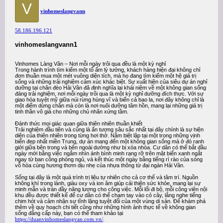
V
vinhomeslangvann
58.186.196.121
vinhomeslangvann1
Vinhomes Làng Vân – Nơi mỗi ngày trôi qua đều là một kỳ nghỉ
Trong hành trình tìm kiếm một tổ ấm lý tưởng, khách hàng hiện đại không chỉ
đơn thuần mua một mét vuông diện tích, mà họ đang tìm kiếm một hệ giá trị
sống và những trải nghiệm cảm xúc khác biệt. Sự xuất hiện của siêu dự án nghỉ
dưỡng tại chân đèo Hải Vân đã định nghĩa lại khái niệm về một không gian sống
đáng trải nghiệm, nơi mỗi ngày trôi qua là một kỳ nghỉ dưỡng đích thực. Với sự
giao hòa tuyệt mỹ giữa núi rừng hùng vĩ và biển cả bao la, nơi đây không chỉ là
một điểm dừng chân mà còn là nơi nuôi dưỡng tâm hồn, mang lại những giá trị
tinh thần vô giá cho những chủ nhân xứng tầm.
Đánh thức mọi giác quan giữa thiên nhiên thuần khiết
Trải nghiệm đầu tiên và cũng là ấn tượng sâu sắc nhất tại đây chính là sự hiện
diện của thiên nhiên trong từng hơi thở. Nằm biệt lập tại một trong những vịnh
biển đẹp nhất miền Trung, dự án mang đến một không gian sống mà ở đó ranh
giới giữa bên trong và bên ngoài dường như bị xóa nhòa. Cư dân có thể bắt đầu
ngày mới bằng việc ngắm nhìn ánh bình minh rạng rỡ trên mặt biển xanh ngắt
ngay từ ban công phòng ngủ, và kết thúc một ngày bằng tiếng rì rào của sóng
vỗ hòa cùng hương thơm dịu nhẹ của nhựa thông từ đại ngàn Hải Vân.
Sống tại đây là một quá trình trị liệu tự nhiên cho cả cơ thể và tâm trí. Nguồn
không khí trong lành, giàu oxy và ion âm giúp cải thiện sức khỏe, mang lại sự
minh mẫn và tràn đầy năng lượng cho công việc. Mỗi lối đi bộ, mỗi công viên nội
khu đều được thiết kế để cư dân có thể chạm tay vào cỏ cây, lắng nghe tiếng
chim hót và cảm nhận sự tĩnh lặng tuyệt đối của một vùng di sản. Để khám phá
thêm về quy hoạch chi tiết cũng như những hình ảnh thực tế về không gian
sống đẳng cấp này, bạn có thể tham khảo tại
https://duanvinhomeslangvan.com.vn/
.