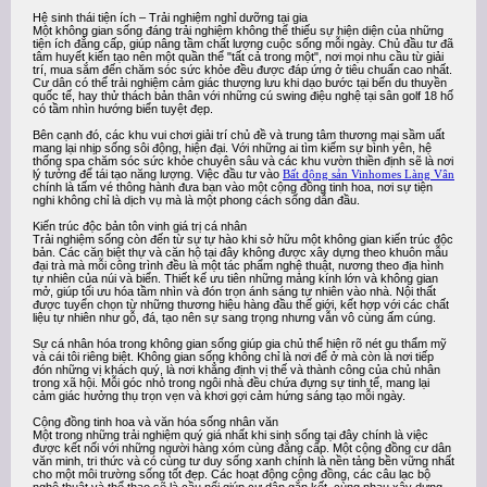
Hệ sinh thái tiện ích – Trải nghiệm nghỉ dưỡng tại gia
Một không gian sống đáng trải nghiệm không thể thiếu sự hiện diện của những
tiện ích đẳng cấp, giúp nâng tầm chất lượng cuộc sống mỗi ngày. Chủ đầu tư đã
tâm huyết kiến tạo nên một quần thể "tất cả trong một", nơi mọi nhu cầu từ giải
trí, mua sắm đến chăm sóc sức khỏe đều được đáp ứng ở tiêu chuẩn cao nhất.
Cư dân có thể trải nghiệm cảm giác thượng lưu khi dạo bước tại bến du thuyền
quốc tế, hay thử thách bản thân với những cú swing điệu nghệ tại sân golf 18 hố
có tầm nhìn hướng biển tuyệt đẹp.
Bên cạnh đó, các khu vui chơi giải trí chủ đề và trung tâm thương mại sầm uất
mang lại nhịp sống sôi động, hiện đại. Với những ai tìm kiếm sự bình yên, hệ
thống spa chăm sóc sức khỏe chuyên sâu và các khu vườn thiền định sẽ là nơi
lý tưởng để tái tạo năng lượng. Việc đầu tư vào
Bất động sản Vinhomes Làng Vân
chính là tấm vé thông hành đưa bạn vào một cộng đồng tinh hoa, nơi sự tiện
nghi không chỉ là dịch vụ mà là một phong cách sống dẫn đầu.
Kiến trúc độc bản tôn vinh giá trị cá nhân
Trải nghiệm sống còn đến từ sự tự hào khi sở hữu một không gian kiến trúc độc
bản. Các căn biệt thự và căn hộ tại đây không được xây dựng theo khuôn mẫu
đại trà mà mỗi công trình đều là một tác phẩm nghệ thuật, nương theo địa hình
tự nhiên của núi và biển. Thiết kế ưu tiên những mảng kính lớn và không gian
mở, giúp tối ưu hóa tầm nhìn và đón trọn ánh sáng tự nhiên vào nhà. Nội thất
được tuyển chọn từ những thương hiệu hàng đầu thế giới, kết hợp với các chất
liệu tự nhiên như gỗ, đá, tạo nên sự sang trọng nhưng vẫn vô cùng ấm cúng.
Sự cá nhân hóa trong không gian sống giúp gia chủ thể hiện rõ nét gu thẩm mỹ
và cái tôi riêng biệt. Không gian sống không chỉ là nơi để ở mà còn là nơi tiếp
đón những vị khách quý, là nơi khẳng định vị thế và thành công của chủ nhân
trong xã hội. Mỗi góc nhỏ trong ngôi nhà đều chứa đựng sự tinh tế, mang lại
cảm giác hưởng thụ trọn vẹn và khơi gợi cảm hứng sáng tạo mỗi ngày.
Cộng đồng tinh hoa và văn hóa sống nhân văn
Một trong những trải nghiệm quý giá nhất khi sinh sống tại đây chính là việc
được kết nối với những người hàng xóm cùng đẳng cấp. Một cộng đồng cư dân
văn minh, tri thức và có cùng tư duy sống xanh chính là nền tảng bền vững nhất
cho một môi trường sống tốt đẹp. Các hoạt động cộng đồng, các câu lạc bộ