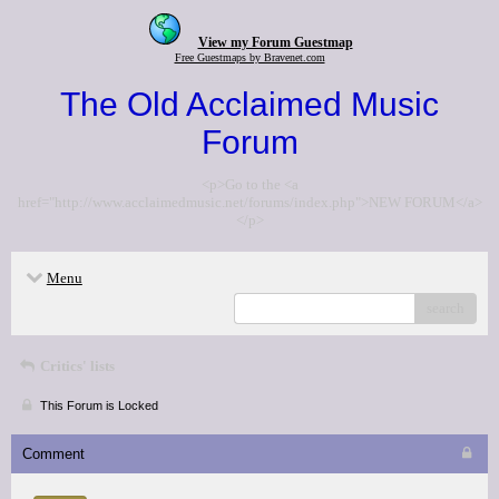
View my Forum Guestmap
Free Guestmaps by Bravenet.com
The Old Acclaimed Music
Forum
<p>Go to the <a
href="http://www.acclaimedmusic.net/forums/index.php">NEW FORUM</a>
</p>
Menu
search
Critics' lists
This Forum is Locked
Comment