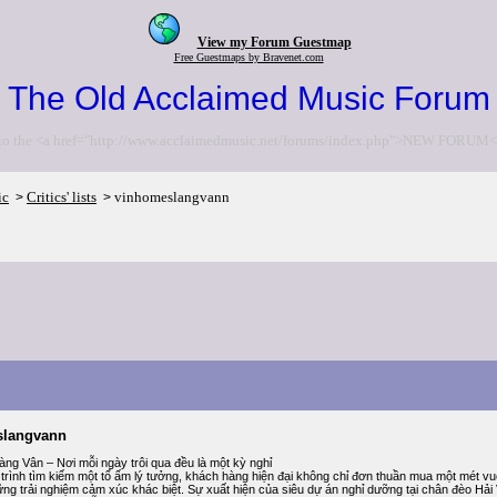
View my Forum Guestmap
Free Guestmaps by Bravenet.com
The Old Acclaimed Music Forum
to the <a href="http://www.acclaimedmusic.net/forums/index.php">NEW FORUM<
ic
Critics' lists
vinhomeslangvann
>
>
slangvann
ng Vân – Nơi mỗi ngày trôi qua đều là một kỳ nghỉ
trình tìm kiếm một tổ ấm lý tưởng, khách hàng hiện đại không chỉ đơn thuần mua một mét vuôn
ng trải nghiệm cảm xúc khác biệt. Sự xuất hiện của siêu dự án nghỉ dưỡng tại chân đèo Hải 