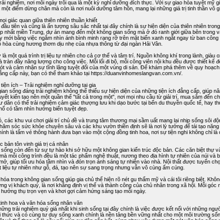
rải nghiệm, nơi mỗi ngày trôi qua là một kỳ nghỉ dưỡng đích thực. Với sự giao hòa tuyệt mỹ gi
à một điểm dừng chân mà còn là nơi nuôi dưỡng tâm hồn, mang lại những giá trị tinh thần vô
ọi giác quan giữa thiên nhiên thuần khiết
đầu tiên và cũng là ấn tượng sâu sắc nhất tại đây chính là sự hiện diện của thiên nhiên trong
ẹp nhất miền Trung, dự án mang đến một không gian sống mà ở đó ranh giới giữa bên trong 
y mới bằng việc ngắm nhìn ánh bình minh rạng rỡ trên mặt biển xanh ngắt ngay từ ban công 
 hòa cùng hương thơm dịu nhẹ của nhựa thông từ đại ngàn Hải Vân.
 là một quá trình trị liệu tự nhiên cho cả cơ thể và tâm trí. Nguồn không khí trong lành, giàu
 tràn đầy năng lượng cho công việc. Mỗi lối đi bộ, mỗi công viên nội khu đều được thiết kế 
hót và cảm nhận sự tĩnh lặng tuyệt đối của một vùng di sản. Để khám phá thêm về quy hoạch
ẳng cấp này, bạn có thể tham khảo tại https://duanvinhomeslangvan.com.vn/.
 tiện ích – Trải nghiệm nghỉ dưỡng tại gia
ian sống đáng trải nghiệm không thể thiếu sự hiện diện của những tiện ích đẳng cấp, giúp 
uyết kiến tạo nên một quần thể "tất cả trong một", nơi mọi nhu cầu từ giải trí, mua sắm đế
ư dân có thể trải nghiệm cảm giác thượng lưu khi dạo bước tại bến du thuyền quốc tế, hay th
 hố có tầm nhìn hướng biển tuyệt đẹp.
, các khu vui chơi giải trí chủ đề và trung tâm thương mại sầm uất mang lại nhịp sống sôi độn
hăm sóc sức khỏe chuyên sâu và các khu vườn thiền định sẽ là nơi lý tưởng để tái tạo năn
ính là tấm vé thông hành đưa bạn vào một cộng đồng tinh hoa, nơi sự tiện nghi không chỉ là
c bản tôn vinh giá trị cá nhân
 sống còn đến từ sự tự hào khi sở hữu một không gian kiến trúc độc bản. Các căn biệt thự 
 mà mỗi công trình đều là một tác phẩm nghệ thuật, nương theo địa hình tự nhiên của núi và b
mở, giúp tối ưu hóa tầm nhìn và đón trọn ánh sáng tự nhiên vào nhà. Nội thất được tuyển ch
t liệu tự nhiên như gỗ, đá, tạo nên sự sang trọng nhưng vẫn vô cùng ấm cúng.
hóa trong không gian sống giúp gia chủ thể hiện rõ nét gu thẩm mỹ và cái tôi riêng biệt. Khôn
ững vị khách quý, là nơi khẳng định vị thế và thành công của chủ nhân trong xã hội. Mỗi góc
c hưởng thụ trọn vẹn và khơi gợi cảm hứng sáng tạo mỗi ngày.
inh hoa và văn hóa sống nhân văn
hững trải nghiệm quý giá nhất khi sinh sống tại đây chính là việc được kết nối với những 
ri thức và có cùng tư duy sống xanh chính là nền tảng bền vững nhất cho một môi trường số