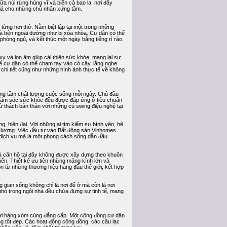
ữa núi rừng hùng vĩ và biển cả bao la, nơi đây
 giá cho những chủ nhân xứng tầm.
 từng hơi thở. Nằm biệt lập tại một trong những
và bên ngoài dường như bị xóa nhòa. Cư dân có thể
phòng ngủ, và kết thúc một ngày bằng tiếng rì rào
 oxy và ion âm giúp cải thiện sức khỏe, mang lại sự
để cư dân có thể chạm tay vào cỏ cây, lắng nghe
 chi tiết cũng như những hình ảnh thực tế về không
nâng tầm chất lượng cuộc sống mỗi ngày. Chủ đầu
n chăm sóc sức khỏe đều được đáp ứng ở tiêu chuẩn
ử thách bản thân với những cú swing điệu nghệ tại
g, hiện đại. Với những ai tìm kiếm sự bình yên, hệ
g lượng. Việc đầu tư vào Bất động sản Vinhomes
 dịch vụ mà là một phong cách sống dẫn đầu.
và căn hộ tại đây không được xây dựng theo khuôn
iển. Thiết kế ưu tiên những mảng kính lớn và
ọn từ những thương hiệu hàng đầu thế giới, kết hợp
g gian sống không chỉ là nơi để ở mà còn là nơi
 nhỏ trong ngôi nhà đều chứa đựng sự tinh tế, mang
người hàng xóm cùng đẳng cấp. Một cộng đồng cư dân
ng tốt đẹp. Các hoạt động cộng đồng, các câu lạc