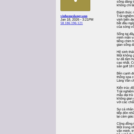
sống đáng t
không chỉ l
Đánh thức m
vinhomeslangvann
Trải nghiệm 
Jan 18, 2026 - 3:21PM
vịnh biển đ
58.186.196.121
bắt đầu ngà
của sóng vỗ
Sống tại đây
minh mẫn và
tiếng chim 
gian sống đ
Hệ sinh thái
Một không g
tư đã tâm h
cao nhất. C
sân golf 18
Bên cạnh đó
thống spa c
Làng Vân ch
Kiến trúc độ
Trải nghiệm
mẫu đại trà
không gian 
với các chấ
Sự cá nhân 
tiếp đón nh
lại cảm giá
Cộng đồng t
Một trong n
văn minh, t