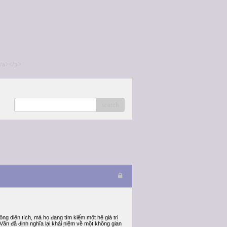
/a></p>
search
g diện tích, mà họ đang tìm kiếm một hệ giá trị
Vân đã định nghĩa lại khái niệm về một không gian