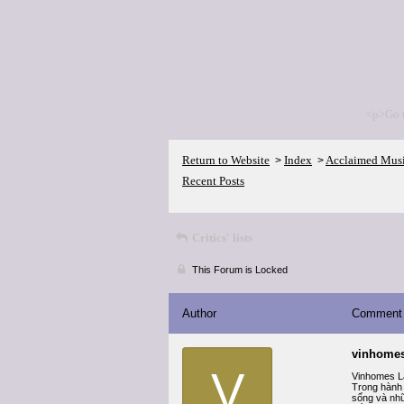
<p>Go 
Return to Website
Index
Acclaimed Mus
>
>
Recent Posts
Critics' lists
This Forum is Locked
Author
Comment
vinhome
V
Vinhomes Là
Trong hành 
sống và nhữ