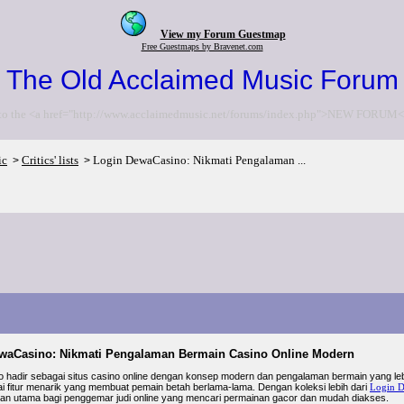
View my Forum Guestmap
Free Guestmaps by Bravenet.com
The Old Acclaimed Music Forum
to the <a href="http://www.acclaimedmusic.net/forums/index.php">NEW FORUM<
ic
Critics' lists
Login DewaCasino: Nikmati Pengalaman ...
>
>
waCasino: Nikmati Pengalaman Bermain Casino Online Modern
hadir sebagai situs casino online dengan konsep modern dan pengalaman bermain yang le
i fitur menarik yang membuat pemain betah berlama-lama. Dengan koleksi lebih dari
Login 
ihan utama bagi penggemar judi online yang mencari permainan gacor dan mudah diakses.