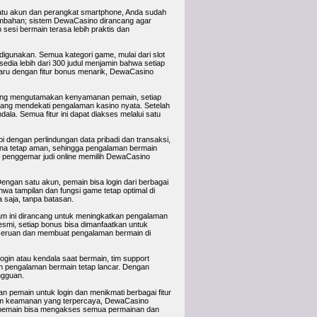
tu akun dan perangkat smartphone, Anda sudah
 tambahan; sistem DewaCasino dirancang agar
sesi bermain terasa lebih praktis dan
gunakan. Semua kategori game, mulai dari slot
edia lebih dari 300 judul menjamin bahwa setiap
baru dengan fitur bonus menarik, DewaCasino
yang mengutamakan kenyamanan pemain, setiap
 yang mendekati pengalaman kasino nyata. Setelah
dala. Semua fitur ini dapat diakses melalui satu
 dengan perlindungan data pribadi dan transaksi,
na tetap aman, sehingga pengalaman bermain
 penggemar judi online memilih DewaCasino
engan satu akun, pemain bisa login dari berbagai
wa tampilan dan fungsi game tetap optimal di
 saja, tanpa batasan.
am ini dirancang untuk meningkatkan pengalaman
smi, setiap bonus bisa dimanfaatkan untuk
seruan dan membuat pengalaman bermain di
gin atau kendala saat bermain, tim support
n pengalaman bermain tetap lancar. Dengan
ngguan.
pemain untuk login dan menikmati berbagai fitur
sistem keamanan yang terpercaya, DewaCasino
e, pemain bisa mengakses semua permainan dan