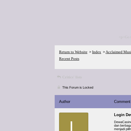
<p>Go 
Return to Website
Index
Acclaimed Mus
>
>
Recent Posts
Critics' lists
This Forum is Locked
Author
Comment
Login De
L
DewaCasino 
dan berbaga
menjadi pil