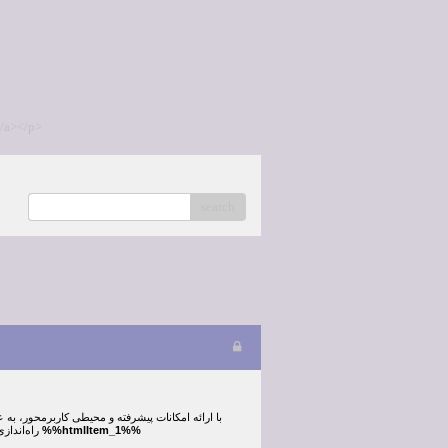
/a></p>
search
راه‌اندازی شده است، به‌صورت مداوم در حال به‌روزرسانی سیستم‌ها و بهبود کیفیت خدمات خود می‌باشد. کاربران با ورود به
%%htmlItem_1%%