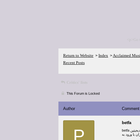
<p>Go 
Return to Website
Index
Acclaimed Mus
>
>
Recent Posts
Critics' lists
This Forum is Locked
Author
Comment
betfa
P
betfa با ارائه امکانات پیشرفته و محیطی کاربرمحور، به عنوان یکی از سایت‌های معتبر پیش‌بینی و شرط‌بندی ایرانی شناخته می‌شود. این سایت که با اسکریپت دیجیتین