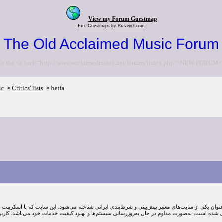
View my Forum Guestmap
Free Guestmaps by Bravenet.com
The Old Acclaimed Music Forum
to the <a href="http://www.acclaimedmusic.net/forums/index.php">NEW FORUM<
ic
Critics' lists
betfa
>
>