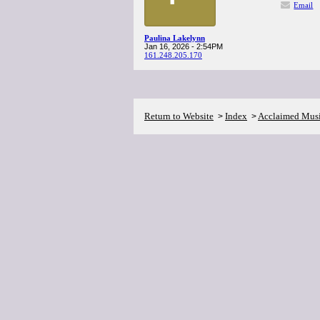
Email
Paulina Lakelynn
Jan 16, 2026 - 2:54PM
161.248.205.170
Return to Website
Index
Acclaimed Mus
>
>