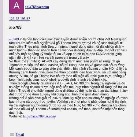
A
aalo789cocomm
123.25.193.37
alo789
alo789
in là nền tảng cá cược trực tuyến được nhiều người chơi Việt Nam quan
tâm khi tìm kiếm trải nghiệm đá gà Thomo live mượt mà và hệ sinh thái giải trí
toàn diện. Theo phân tích Search Intent, người dùng cần một địa chỉ ổn định –
minh bạch – thao tác nhanh trên cả web và di động; Alo789 đáp ứng tốt các tiêu
chí này nhờ hạ tầng kỹ thuật tối ưu và app chính thức cho iOS/Android, giúp
giảm độ trễ khi xem live và đặt cược chỉ trong vài giây.
Về thực thể (Entities), Alo789 xây dựng danh mục sản phẩm rõ ràng: đá gà
Thomo trực tiếp, thể thao, casino, nổ hũ (slot), bắn cá và game bài đổi thưởng.
Mỗi sảnh được đầu tư giao diện thân thiện, hình ảnh sắc nét chuẩn HD; tỷ lệ trả
thưởng cạnh tranh, nhiều kèo thể thao có odds cao hơn 3–5% so với mặt bằng
chung. Ví dụ, đá gà Thomo live hỗ trợ theo dõi trận đấu thời gian thực, thống kê
kèo minh bạch, giúp người chơi ra quyết định nhanh và chính xác.
Theo Google Quality Guidelines & E-E-A-T, Alo789 chú trọng trải nghiệm và độ
tin cậy: thông tin kèo được cập nhật liên tục, quy trình nạp/rút rõ ràng, hỗ trợ đa
kênh. Thực tế cho thấy, người dùng di động có thể hoàn tất thao tác đăng nhập–
đặt cược trong dưới 10 giây khi dùng app, hạn chế gián đoạn mạng.
Không chỉ là sân chơi giải trí, alo789 còn đại diện cho sự chuyên nghiệp và minh
bạch trong cá cược trực tuyến. Với kho trò chơi phong phú, công nghệ ổn định
và trải nghiệm người dùng được tối ưu theo NLP, Alo789 xứng đáng là lựa chọn
để theo dõi đá gà Thomo và khám phá casino, thể thao, slot trên một nền tảng
duy nhất.
Website:
https://aalo789.co.com/
Email