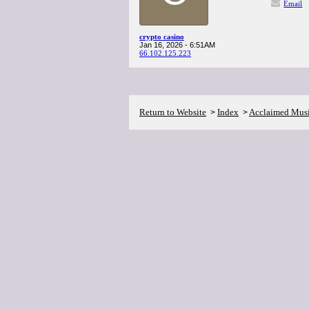
Email
crypto casino
Jan 16, 2026 - 6:51AM
66.102.125.223
Return to Website
Index
Acclaimed Mus
>
>