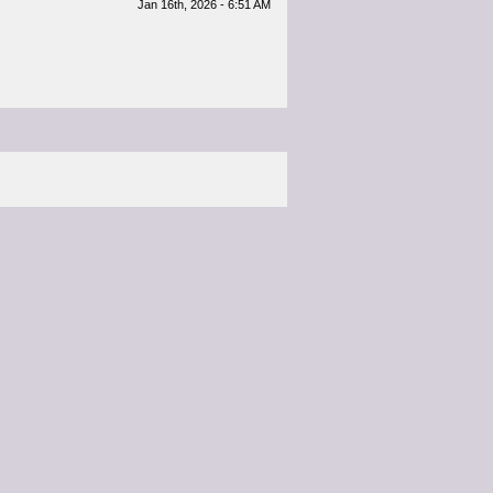
Jan 16th, 2026 - 6:51 AM