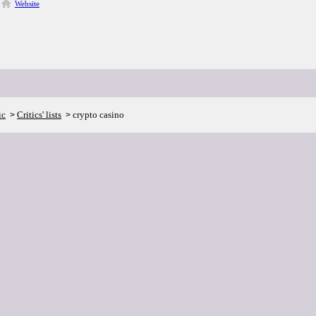
Website
ic
Critics' lists
crypto casino
>
>