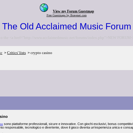
View my Forum Guestmap
Free Guestmaps by Bravenet.com
The Old Acclaimed Music Forum
to the <a href="http://www.acclaimedmusic.net/forums/index.php">NEW FORUM<
ic
Critics' lists
crypto casino
>
>
asino
ino
sono piattaforme professionali, sicure e innovative. Con giochi esclusivi, bonus competitivi
nto responsabile, tecnologico e divertente, dove il gioco diventa un’esperienza unica e consa