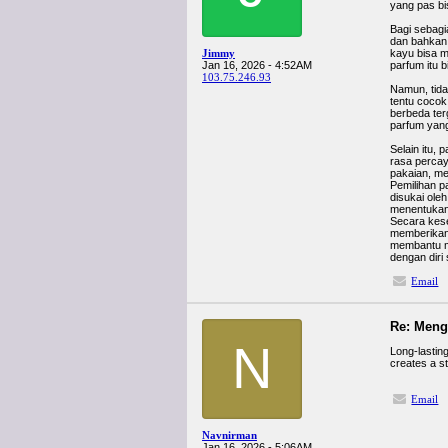
yang pas bi
Bagi sebagi
dan bahkan
Jimmy
kayu bisa m
Jan 16, 2026 - 4:52AM
parfum itu b
103.75.246.93
Namun, tida
tentu cocok
berbeda ter
parfum yan
Selain itu,
rasa percay
pakaian, me
Pemilihan p
disukai ole
menentukan 
Secara kese
memberikan 
membantu me
dengan diri
Email
Re: Meng
N
Long-lastin
creates a s
Email
Navnirman
Jan 16, 2026 - 5:06AM