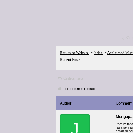
<p>Go 
Return to Website
Index
Acclaimed Mus
>
>
Recent Posts
Critics' lists
This Forum is Locked
Author
Comment
Mengapa 
J
Parfum tah
rasa perca
entah itu p