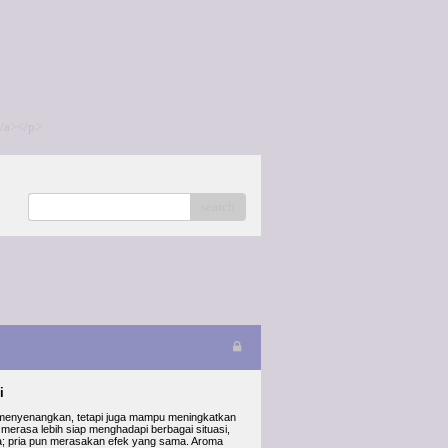
/a></p>
search
i
 menyenangkan, tetapi juga mampu meningkatkan
erasa lebih siap menghadapi berbagai situasi,
saja; pria pun merasakan efek yang sama. Aroma