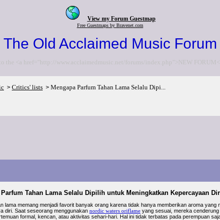
View my Forum Guestmap
Free Guestmaps by Bravenet.com
The Old Acclaimed Music Forum
to the <a href="http://www.acclaimedmusic.net/forums/index.php">NEW FORUM<
ic
Critics' lists
Mengapa Parfum Tahan Lama Selalu Dipi...
>
>
Parfum Tahan Lama Selalu Dipilih untuk Meningkatkan Kepercayaan Dir
an lama memang menjadi favorit banyak orang karena tidak hanya memberikan aroma yang
ya diri. Saat seseorang menggunakan
nordic waters oriflame
yang sesuai, mereka cenderung m
ertemuan formal, kencan, atau aktivitas sehari-hari. Hal ini tidak terbatas pada perempuan 