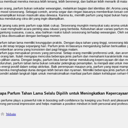
sa membuat mereka merasa lebih tenang, lebih berenergi, dan bahkan lebih menarik di mata o
an orang, parfum bukan sekadar wewangian, melainkan bagian dari identitas diri. Aroma yan
 mood seseorang. Sebagai contoh, aroma segar dan ringan biasanya memberikan kesan cer
enampilkan kesan maskulin atau dewasa. Karena itu, memilih parfum yang tepat bukan hanya
isa mendukung citra diri yang ingin ditampilkan.
k jarang satu jenis parfum saja tidak cukup. Seseorang mungkin menyukai satu aroma untuk k
 saat menghadiri acara penting atau situasi yang berbeda. Kebutuhan akan variasi parfum
gantung suasana, cuaca, atau bahkan reaksi tubuh seseorang terhadap wewangian. Oleh seba
g bisa disesuaikan dengan berbagai momen.
 parfum tahan lama memiliki keunggulan praktis. Dengan daya tahan yang tinggi, seseorang ti
a diri tetap terjaga sepanjang hari. Parfum jenis ini biasanya mengandung bahan berkualitas
mberikan aroma yang konsisten dari pagi hingga malam.
arfum juga merupakan proses yang personal. Setiap orang memiliki preferensi unik, dan 
h orang lain. Itulah mengapa mencoba beberapa jenis parfum dan memahami karakteristik ma
pilihan utama. Dengan begitu, parfum bisa benar-benar mendukung kepercayaan diri dan meno
luruhan, parfum tahan lama bukan sekadar pelengkap penampilan. Ia menjadi alat untuk me
energi positif dalam setiap aktivitas. Baik perempuan maupun pria, parfum yang tepat mampu
reka menghadapi dunia dengan lebih berani dan nyaman. Memiliki beberapa jenis parfum 
 sendiri adalah langkah bijak untuk memaksimalkan manfaat parfum dalam kehidupan sehari-h
apa Parfum Tahan Lama Selalu Dipilih untuk Meningkatkan Kepercayaan
g perfume plays a powerful role in boosting self-confidence by keeping you fresh and pleasant
trong personal impression and helps maintain a positive mindset in both personal and profess
Website