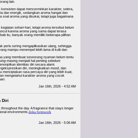
rang lain.
g konsisten dapat mencerminkan karakter, selera,
ia dan energik, sedangkan aroma hangat dan
 soal aroma yang disukai, tetapi juga bagaimana
egiatan sehari-hari, tetapi aroma tersebut belum
 muncul karena aroma yang sama dapat terasa
b itu, banyak orang memiliki beberapa pilihan
dak perlu sering mengaplikasikan ulang, sehingga
 yang mampu menempel lebih lama di kulit dan
aroma yang membuat seseorang nyaman belum tentu
sing-masing menjadi hal penting sebelum
njolkan identitas diri secara alami.
ngekspresikan diri, meningkatkan mood, dan
 menciptakan rasa percaya diri yang lebih kuat,
dan mengetahui karakter aroma yang cocok
ari.
Jan 16th, 2026 - 4:52 AM
 Diri
 throughout the day. A fragrance that stays longer
ional environments.
doka formwork
Jan 16th, 2026 - 5:06 AM