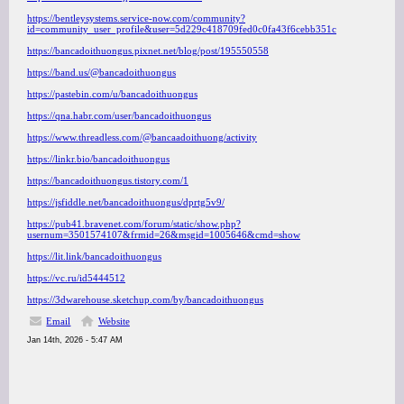
https://bentleysystems.service-now.com/community?
id=community_user_profile&user=5d229c418709fed0c0fa43f6cebb351c
https://bancadoithuongus.pixnet.net/blog/post/195550558
https://band.us/@bancadoithuongus
https://pastebin.com/u/bancadoithuongus
https://qna.habr.com/user/bancadoithuongus
https://www.threadless.com/@bancaadoithuong/activity
https://linkr.bio/bancadoithuongus
https://bancadoithuongus.tistory.com/1
https://jsfiddle.net/bancadoithuongus/dprtg5v9/
https://pub41.bravenet.com/forum/static/show.php?
usernum=3501574107&frmid=26&msgid=1005646&cmd=show
https://lit.link/bancadoithuongus
https://vc.ru/id5444512
https://3dwarehouse.sketchup.com/by/bancadoithuongus
Email
Website
Jan 14th, 2026 - 5:47 AM