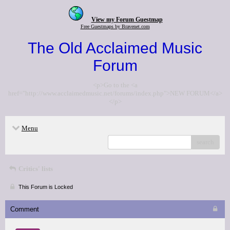
View my Forum Guestmap
Free Guestmaps by Bravenet.com
The Old Acclaimed Music
Forum
<p>Go to the <a
href="http://www.acclaimedmusic.net/forums/index.php">NEW FORUM</a>
</p>
Menu
search
Critics' lists
This Forum is Locked
Comment