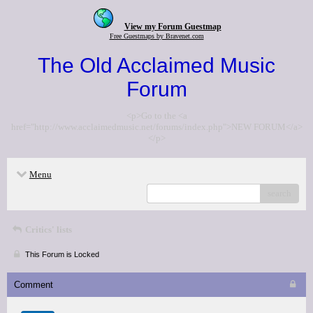
View my Forum Guestmap
Free Guestmaps by Bravenet.com
The Old Acclaimed Music
Forum
<p>Go to the <a
href="http://www.acclaimedmusic.net/forums/index.php">NEW FORUM</a>
</p>
Menu
search
Critics' lists
This Forum is Locked
Comment